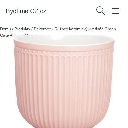
Bydlíme CZ.cz
Vyhledávání
Domů
/
Produkty
/
Dekorace
/
Růžový keramický květináč Green
Gate Alice, ø 14 cm