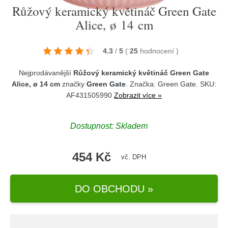
Růžový keramický květináč Green Gate
Alice, ø 14 cm
4.3
/
5
(
25
hodnocení
)
Nejprodávanější
Růžový keramický květináč Green Gate
Alice, ø 14 cm
značky
Green Gate
. Značka:
Green Gate
. SKU:
AF431505990
Zobrazit více »
Dostupnost:
Skladem
454 Kč
vč. DPH
DO OBCHODU »