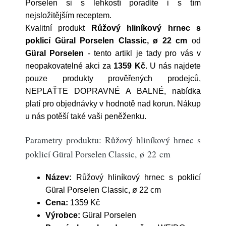
Porselen si s lehkostí poradíte i s tím
nejsložitějším receptem.
Kvalitní produkt
Růžový hliníkový hrnec s
poklicí Güral Porselen Classic, ø 22 cm
od
Güral Porselen
- tento artikl je tady pro vás v
neopakovatelné akci za
1359 Kč
. U nás najdete
pouze produkty prověřených prodejců,
NEPLAŤTE DOPRAVNÉ A BALNÉ, nabídka
platí pro objednávky v hodnotě nad korun. Nákup
u nás potěší také vaši peněženku.
Parametry produktu: Růžový hliníkový hrnec s
poklicí Güral Porselen Classic, ø 22 cm
Název:
Růžový hliníkový hrnec s poklicí
Güral Porselen Classic, ø 22 cm
Cena:
1359 Kč
Výrobce:
Güral Porselen