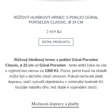
RŮŽOVÝ HLINÍKOVÝ HRNEC S POKLICÍ GÜRAL
PORSELEN CLASSIC, Ø 24 CM
2 819 Kč
DETAIL PRODUKTU
Růžový hliníkový hrnec s poklicí Güral Porselen
Classic, ø 22 cm
od
Güral Porselen
- tento artikl čeká na vás
s výjimečnou slevou za
1359 Kč
. Pozor, počet kusů na skladě
může být u akčního zboží omezen. Pokud nechcete platit
dopravu, stačí vytvořit objednávku v minimální hodnotě Kč.
Využijte nabídku dřív, než dojde k vyprodání zboží.
Možnosti dopravy a platby