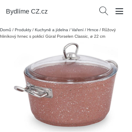
Bydlíme CZ.cz
Vyhledávání
Domů
/
Produkty
/
Kuchyně a jídelna
/
Vaření
/
Hrnce
/
Růžový
hliníkový hrnec s poklicí Güral Porselen Classic, ø 22 cm