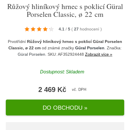
Růžový hliníkový hrnec s poklicí Güral
Porselen Classic, ø 22 cm
4.1
/
5
(
27
hodnocení
)
Prvotřídní
Růžový hliníkový hrnec s poklicí Güral Porselen
Classic, ø 22 cm
od známé značky
Güral Porselen
. Značka:
Güral Porselen
. SKU: AF352924448
Zobrazit více »
Dostupnost:
Skladem
2 469 Kč
vč. DPH
DO OBCHODU »