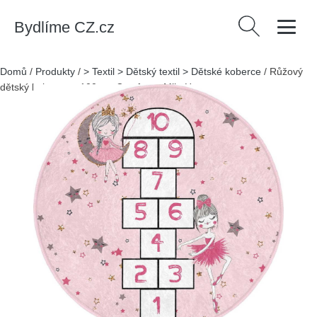
Bydlíme CZ.cz
Vyhledávání
Domů
/
Produkty
/
> Textil > Dětský textil > Dětské koberce
/
Růžový
dětský koberec ø 100 cm Comfort – Mila Home