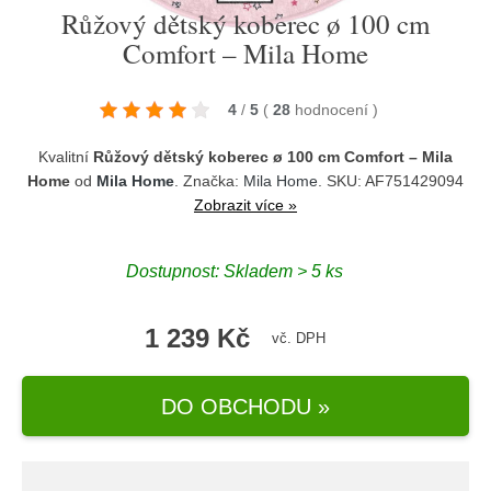
Růžový dětský koberec ø 100 cm
Comfort – Mila Home
4
/
5
(
28
hodnocení
)
Kvalitní
Růžový dětský koberec ø 100 cm Comfort – Mila
Home
od
Mila Home
. Značka:
Mila Home
. SKU: AF751429094
Zobrazit více »
Dostupnost:
Skladem > 5 ks
1 239 Kč
vč. DPH
DO OBCHODU »