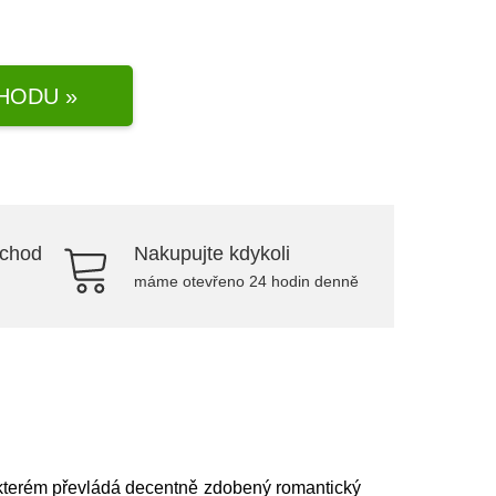
HODU »
bchod
Nakupujte kdykoli
máme otevřeno 24 hodin denně
 kterém převládá decentně zdobený romantický