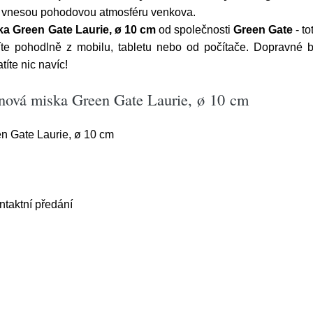
ny vnesou pohodovou atmosféru venkova.
a Green Gate Laurie, ø 10 cm
od společnosti
Green Gate
- t
e pohodlně z mobilu, tabletu nebo od počítače. Dopravné b
íte nic navíc!
ánová miska Green Gate Laurie, ø 10 cm
 Gate Laurie, ø 10 cm
aktní předání