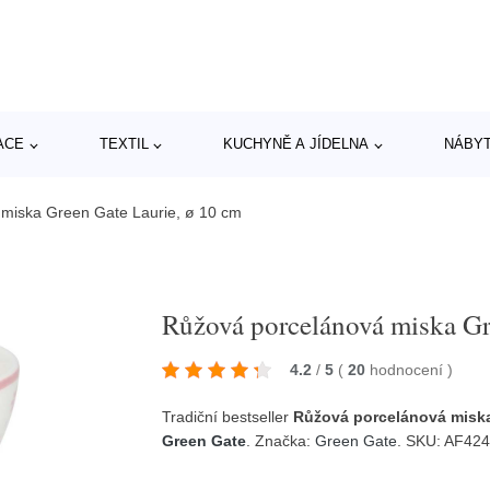
ACE
TEXTIL
KUCHYNĚ A JÍDELNA
NÁBY
miska Green Gate Laurie, ø 10 cm
Růžová porcelánová miska Gr
4.2
/
5
(
20
hodnocení
)
Tradiční bestseller
Růžová porcelánová miska
Green Gate
. Značka:
Green Gate
. SKU: AF42