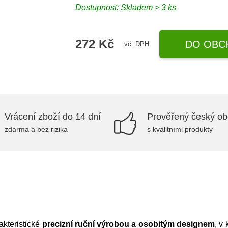
Dostupnost:
Skladem > 3 ks
272 Kč
DO OBC
vč. DPH
Vrácení zboží do 14 dní
Prověřený český o
zdarma a bez rizika
s kvalitními produkty
kteristické
precizní ruční výrobou a osobitým designem
, v