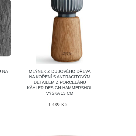
Ů NA
MLÝNEK Z DUBOVÉHO DŘEVA
NA KOŘENÍ S ANTRACITOVÝM
DETAILEM Z PORCELÁNU
KÄHLER DESIGN HAMMERSHOI,
VÝŠKA 13 CM
1 489 Kč