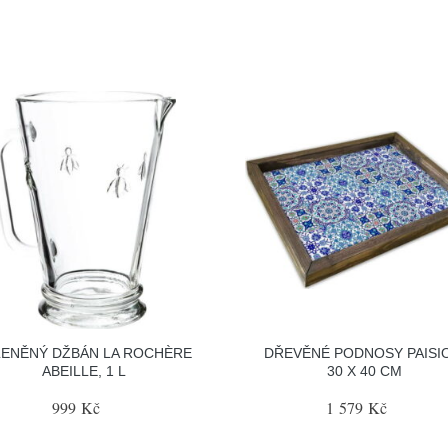
LENĚNÝ DŽBÁN LA ROCHÈRE
DŘEVĚNÉ PODNOSY PAISIO
ABEILLE, 1 L
30 X 40 CM
999 Kč
1 579 Kč