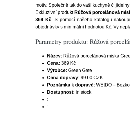
motiv. Společně tak do vaší kuchyně či jídel
Exkluzivní produkt
Růžová porcelánová misk
369 Kč
. S pomocí našeho katalogu nakoupít
objednávky s minimální hodnotou Kč. Vy neplat
Parametry produktu: Růžová porcel
Název:
Růžová porcelánová miska Green
Cena:
369 Kč
Výrobce:
Green Gate
Cena dopravy:
99.00 CZK
Poznámka k dopravě:
WE|DO – Bezkont
Dostupnost:
in stock
:
: