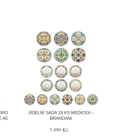
DRO
JÍDELNÍ SADA 18 KS MEDICEA –
 A5
BRANDANI
3 499 Kč