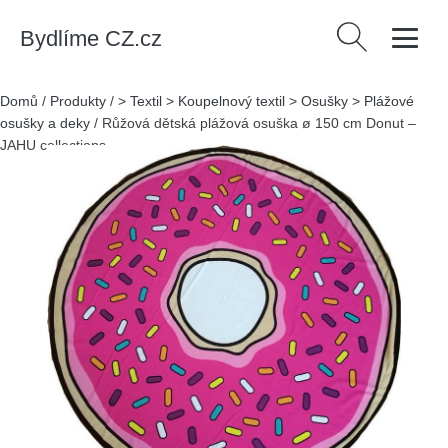
Bydlíme CZ.cz
Vyhledávání
Domů
/
Produkty
/
> Textil > Koupelnový textil > Osušky > Plážové
osušky a deky
/
Růžová dětská plážová osuška ø 150 cm Donut –
JAHU collections