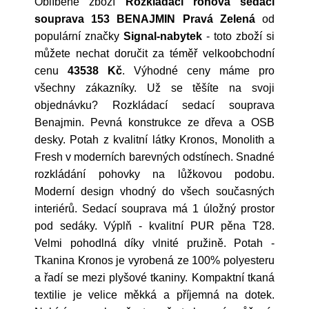
Oblíbené zboží
Rozkládací rohová sedací
souprava 153 BENAJMIN Pravá Zelená
od
populární značky
Signal-nabytek
- toto zboží si
můžete nechat doručit za téměř velkoobchodní
cenu
43538 Kč
. Výhodné ceny máme pro
všechny zákazníky. Už se těšíte na svoji
objednávku? Rozkládací sedací souprava
Benajmin. Pevná konstrukce ze dřeva a OSB
desky. Potah z kvalitní látky Kronos, Monolith a
Fresh v moderních barevných odstínech. Snadné
rozkládání pohovky na lůžkovou podobu.
Moderní design vhodný do všech současných
interiérů. Sedací souprava má 1 úložný prostor
pod sedáky. Výplň - kvalitní PUR pěna T28.
Velmi pohodlná díky vlnité pružině. Potah -
Tkanina Kronos je vyrobená ze 100% polyesteru
a řadí se mezi plyšové tkaniny. Kompaktní tkaná
textilie je velice měkká a příjemná na dotek.