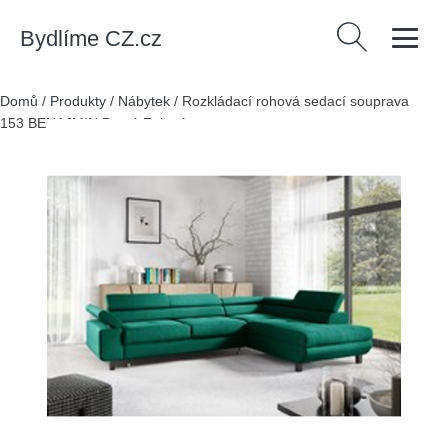
Bydlíme CZ.cz
Vyhledávání
Domů
/
Produkty
/
Nábytek
/
Rozkládací rohová sedací souprava
153 BENAJMIN Pravá Zelená