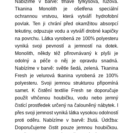
Nabízíme v barvě: tmavě tyrkysová, růžová.
Tkanina Monolith je ošetřena speciální
ochrannou vrstvou, která vytváří hydrofobní
povlak. Ten ji chrání před okamžitou absorpcí
tekutiny, odpuzuje vodu a vytváří drobné kapičky
na povrchu. Látka vyrobená ze 100% polyesteru
vyniká svoji pevností a jemností na dotek.
Monolith, někdy též přirovnávaný k plyši je
odolný a péče o něj je opravdu snadná.
Nabízíme v barvě: světle šedá, zelená. Tkanina
Fresh je velurová tkanina vyrobená ze 100%
polyesteru. Svoji jemnou strukturou připomíná
samet. K čistění textilie Fresh se doporučuje
použít vlhčenou houbičku, vodu nebo jemný
čistící prostředek určený na čalouněný nábytek. I
přes svoji jemnost vyniká látka vysokou odolností
proti oděru. Nabízíme v barvě: žlutá. Údržba:
Doporučujeme čistit pouze jemnou houbičkou.