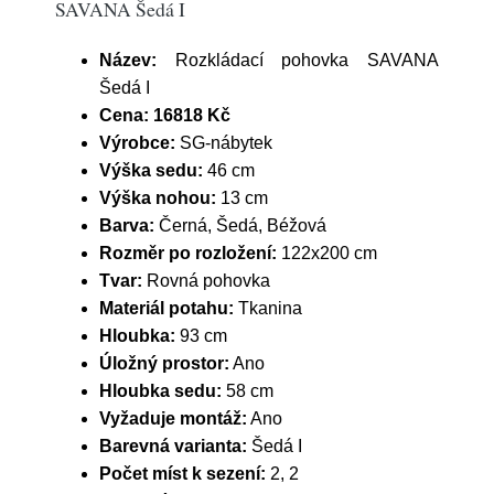
SAVANA Šedá I
Název:
Rozkládací pohovka SAVANA
Šedá I
Cena:
16818 Kč
Výrobce:
SG-nábytek
Výška sedu:
46 cm
Výška nohou:
13 cm
Barva:
Černá, Šedá, Béžová
Rozměr po rozložení:
122x200 cm
Tvar:
Rovná pohovka
Materiál potahu:
Tkanina
Hloubka:
93 cm
Úložný prostor:
Ano
Hloubka sedu:
58 cm
Vyžaduje montáž:
Ano
Barevná varianta:
Šedá I
Počet míst k sezení:
2, 2