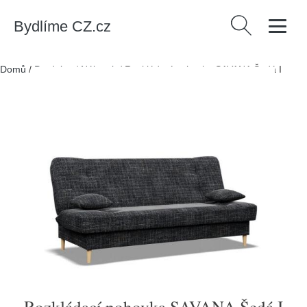
Bydlíme CZ.cz
Vyhledávání
Domů
/
Produkty
/
Nábytek
/
Rozkládací pohovka SAVANA Šedá I
Rozkládací pohovka SAVANA Šedá I