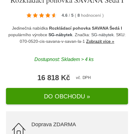
4.6
/
5
(
8
hodnocení
)
Jedinečná nabídka
Rozkládací pohovka SAVANA Šedá I
populárního výrobce
SG-nábytek
. Značka:
SG-nábytek
. SKU:
070-0520-cis-savana-v-savan-la-1
Zobrazit více »
Dostupnost:
Skladem > 4 ks
16 818 Kč
vč. DPH
DO OBCHODU »
Doprava ZDARMA