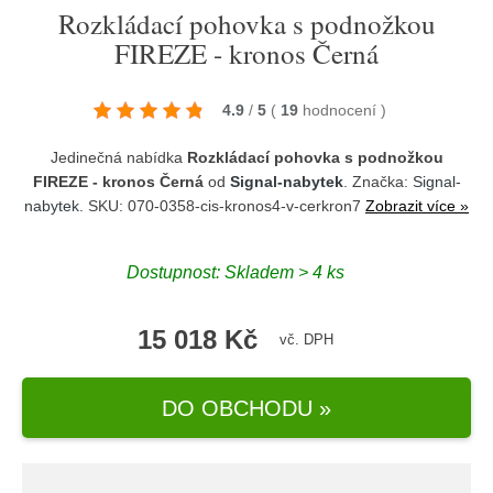
Rozkládací pohovka s podnožkou
FIREZE - kronos Černá
4.9
/
5
(
19
hodnocení
)
Jedinečná nabídka
Rozkládací pohovka s podnožkou
FIREZE - kronos Černá
od
Signal-nabytek
. Značka:
Signal-
nabytek
. SKU: 070-0358-cis-kronos4-v-cerkron7
Zobrazit více »
Dostupnost:
Skladem > 4 ks
15 018 Kč
vč. DPH
DO OBCHODU »