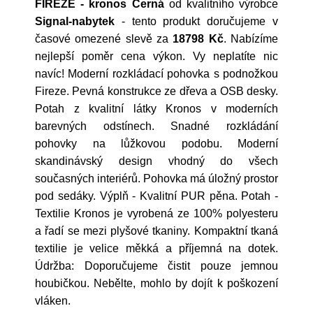
FIREZE - kronos Černá
od kvalitního výrobce
Signal-nabytek
- tento produkt doručujeme v
časové omezené slevě za
18798 Kč
. Nabízíme
nejlepší poměr cena výkon. Vy neplatíte nic
navíc! Moderní rozkládací pohovka s podnožkou
Fireze. Pevná konstrukce ze dřeva a OSB desky.
Potah z kvalitní látky Kronos v moderních
barevných odstínech. Snadné rozkládání
pohovky na lůžkovou podobu. Moderní
skandinávský design vhodný do všech
současných interiérů. Pohovka má úložný prostor
pod sedáky. Výplň - Kvalitní PUR pěna. Potah -
Textilie Kronos je vyrobená ze 100% polyesteru
a řadí se mezi plyšové tkaniny. Kompaktní tkaná
textilie je velice měkká a příjemná na dotek.
Údržba: Doporučujeme čistit pouze jemnou
houbičkou. Nebělte, mohlo by dojít k poškození
vláken.