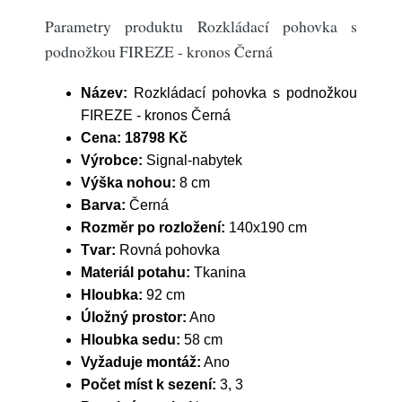
Parametry produktu Rozkládací pohovka s
podnožkou FIREZE - kronos Černá
Název:
Rozkládací pohovka s podnožkou
FIREZE - kronos Černá
Cena:
18798 Kč
Výrobce:
Signal-nabytek
Výška nohou:
8 cm
Barva:
Černá
Rozměr po rozložení:
140x190 cm
Tvar:
Rovná pohovka
Materiál potahu:
Tkanina
Hloubka:
92 cm
Úložný prostor:
Ano
Hloubka sedu:
58 cm
Vyžaduje montáž:
Ano
Počet míst k sezení:
3, 3