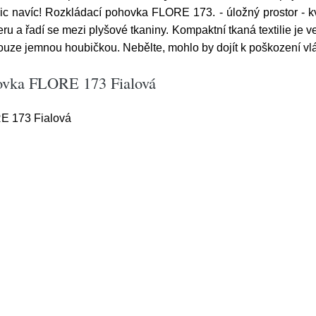
c navíc! Rozkládací pohovka FLORE 173. - úložný prostor - kval
 a řadí se mezi plyšové tkaniny. Kompaktní tkaná textilie je v
 pouze jemnou houbičkou. Nebělte, mohlo by dojít k poškození v
hovka FLORE 173 Fialová
E 173 Fialová