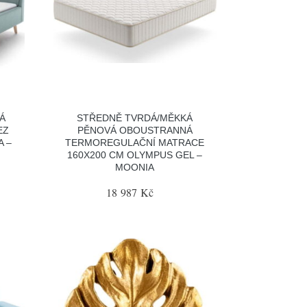
Á
STŘEDNĚ TVRDÁ/MĚKKÁ
EZ
PĚNOVÁ OBOUSTRANNÁ
A –
TERMOREGULAČNÍ MATRACE
160X200 CM OLYMPUS GEL –
MOONIA
18 987 Kč