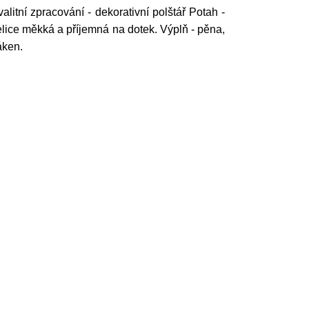
itní zpracování - dekorativní polštář Potah -
elice měkká a příjemná na dotek. Výplň - pěna,
láken.