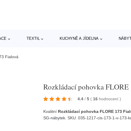
ACE
TEXTIL
KUCHYNĚ A JÍDELNA
NÁBY
3 Fialová
Rozkládací pohovka FLORE 
4.4
/
5
(
16
hodnocení
)
Kvalitní
Rozkládací pohovka FLORE 173 Fia
SG-nábytek
. SKU: 035-1217-cis-173-1-v-173-