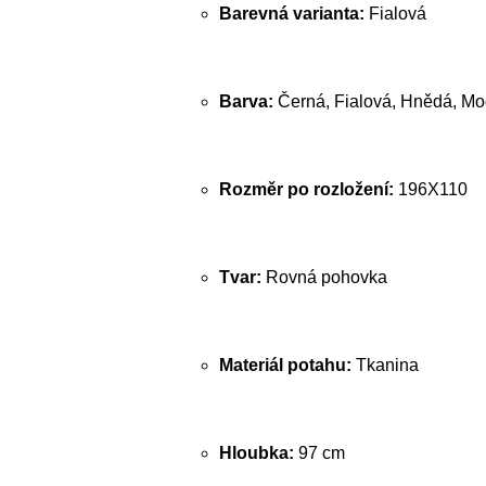
Barevná varianta:
Fialová
Barva:
Černá, Fialová, Hnědá, Mo
Rozměr po rozložení:
196X110
Tvar:
Rovná pohovka
Materiál potahu:
Tkanina
Hloubka:
97 cm