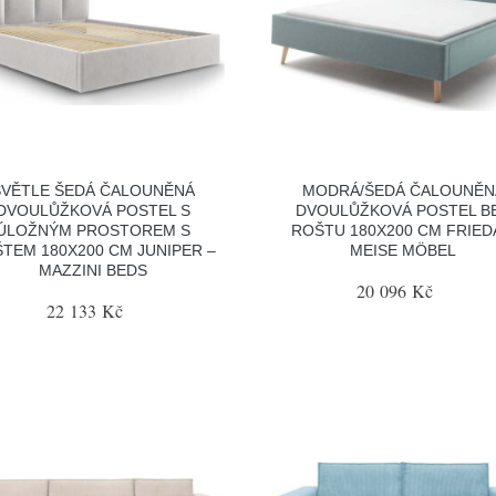
SVĚTLE ŠEDÁ ČALOUNĚNÁ
MODRÁ/ŠEDÁ ČALOUNĚN
DVOULŮŽKOVÁ POSTEL S
DVOULŮŽKOVÁ POSTEL B
ÚLOŽNÝM PROSTOREM S
ROŠTU 180X200 CM FRIED
TEM 180X200 CM JUNIPER –
MEISE MÖBEL
MAZZINI BEDS
20 096 Kč
22 133 Kč