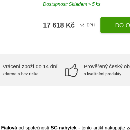
Dostupnost:
Skladem > 5 ks
17 618 Kč
DO O
vč. DPH
Vrácení zboží do 14 dní
Prověřený český o
zdarma a bez rizika
s kvalitními produkty
Fialová
od společnosti
SG nabytek
- tento artikl nakupujte