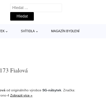
Vyhledávání
TEK
SVÍTIDLA
MAGAZÍN BYDLENÍ
173 Fialová
lová
od originálního výrobce
SG-nábytek
. Značka:
krono-4
Zobrazit více »