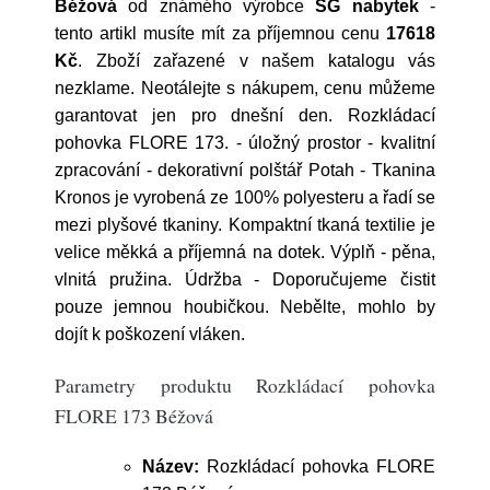
Béžová
od známého výrobce
SG nabytek
-
tento artikl musíte mít za příjemnou cenu
17618
Kč
. Zboží zařazené v našem katalogu vás
nezklame. Neotálejte s nákupem, cenu můžeme
garantovat jen pro dnešní den. Rozkládací
pohovka FLORE 173. - úložný prostor - kvalitní
zpracování - dekorativní polštář Potah - Tkanina
Kronos je vyrobená ze 100% polyesteru a řadí se
mezi plyšové tkaniny. Kompaktní tkaná textilie je
velice měkká a příjemná na dotek. Výplň - pěna,
vlnitá pružina. Údržba - Doporučujeme čistit
pouze jemnou houbičkou. Nebělte, mohlo by
dojít k poškození vláken.
Parametry produktu Rozkládací pohovka
FLORE 173 Béžová
Název:
Rozkládací pohovka FLORE