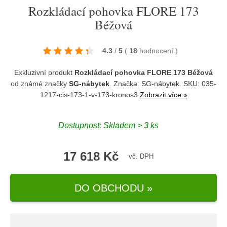
Rozkládací pohovka FLORE 173
Béžová
4.3
/
5
(
18
hodnocení
)
Exkluzivní produkt
Rozkládací pohovka FLORE 173 Béžová
od známé značky
SG-nábytek
. Značka:
SG-nábytek
. SKU: 035-
1217-cis-173-1-v-173-kronos3
Zobrazit více »
Dostupnost:
Skladem > 3 ks
17 618 Kč
vč. DPH
DO OBCHODU »