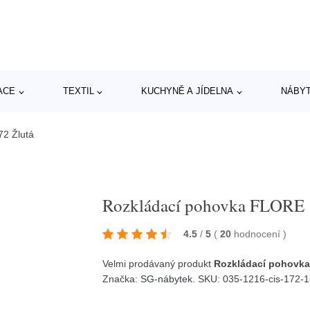
ACE
TEXTIL
KUCHYNĚ A JÍDELNA
NÁBY
2 Žlutá
Rozkládací pohovka FLORE 
4.5
/
5
(
20
hodnocení
)
Velmi prodávaný produkt
Rozkládací pohovka
Značka:
SG-nábytek
. SKU: 035-1216-cis-172-