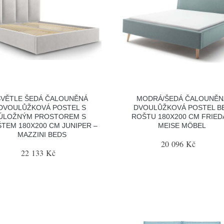
SVĚTLE ŠEDÁ ČALOUNĚNÁ
MODRÁ/ŠEDÁ ČALOUNĚN
DVOULŮŽKOVÁ POSTEL S
DVOULŮŽKOVÁ POSTEL B
ÚLOŽNÝM PROSTOREM S
ROŠTU 180X200 CM FRIED
TEM 180X200 CM JUNIPER –
MEISE MÖBEL
MAZZINI BEDS
20 096 Kč
22 133 Kč