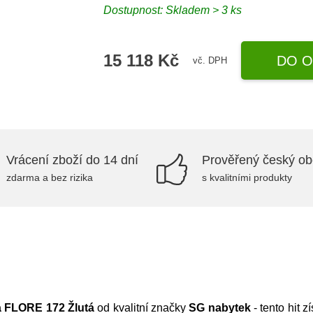
Dostupnost:
Skladem > 3 ks
15 118 Kč
DO O
vč. DPH
Vrácení zboží do 14 dní
Prověřený český o
zdarma a bez rizika
s kvalitními produkty
 FLORE 172 Žlutá
od kvalitní značky
SG nabytek
- tento hit 