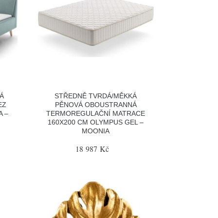
Á
STŘEDNĚ TVRDÁ/MĚKKÁ
EZ
PĚNOVÁ OBOUSTRANNÁ
A –
TERMOREGULAČNÍ MATRACE
160X200 CM OLYMPUS GEL –
MOONIA
18 987 Kč