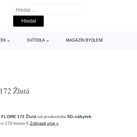
Vyhledávání
TEK
SVÍTIDLA
MAGAZÍN BYDLENÍ
172 Žlutá
 FLORE 172 Žlutá
od producenta
SG-nábytek
.
1-v-172-krono-5
Zobrazit více »