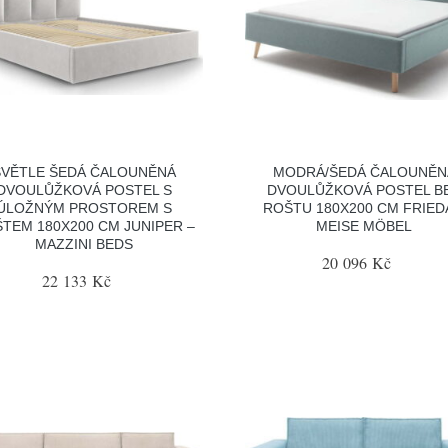
SVĚTLE ŠEDÁ ČALOUNĚNÁ
MODRÁ/ŠEDÁ ČALOUNĚN
DVOULŮŽKOVÁ POSTEL S
DVOULŮŽKOVÁ POSTEL B
ÚLOŽNÝM PROSTOREM S
ROŠTU 180X200 CM FRIED
TEM 180X200 CM JUNIPER –
MEISE MÖBEL
MAZZINI BEDS
20 096 Kč
22 133 Kč