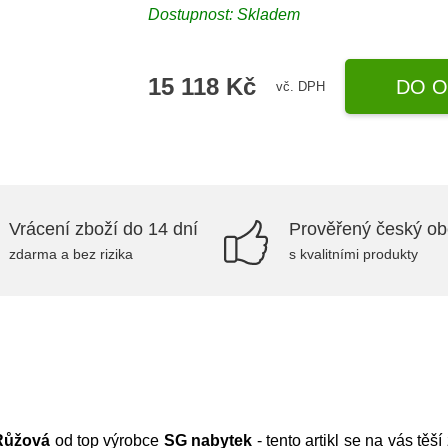
Dostupnost:
Skladem
15 118 Kč
DO O
vč. DPH
Vrácení zboží do 14 dní
Prověřený český o
zdarma a bez rizika
s kvalitními produkty
Růžová
od top výrobce
SG nabytek
- tento artikl se na vás tě