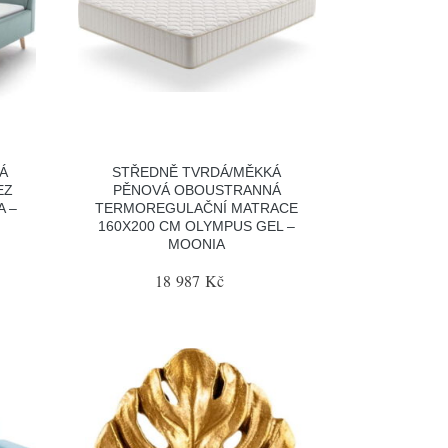
Á
STŘEDNĚ TVRDÁ/MĚKKÁ
EZ
PĚNOVÁ OBOUSTRANNÁ
A –
TERMOREGULAČNÍ MATRACE
160X200 CM OLYMPUS GEL –
MOONIA
18 987 Kč