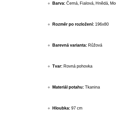
Barva:
Černá, Fialová, Hnědá, Mo
Rozměr po rozložení:
196x80
Barevná varianta:
Růžová
Tvar:
Rovná pohovka
Materiál potahu:
Tkanina
Hloubka:
97 cm