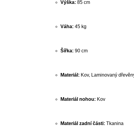
Výška:
85 cm
Váha:
45 kg
Šířka:
90 cm
Materiál:
Kov, Laminovaný dřevěný 
Materiál nohou:
Kov
Materiál zadní části:
Tkanina