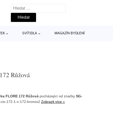
Vyhledávání
TEK
SVÍTIDLA
MAGAZÍN BYDLENÍ
172 Růžová
vka FLORE 172 Růžová
pocházející od značky
SG-
-cis-172-1-v-172-kronos2
Zobrazit více »