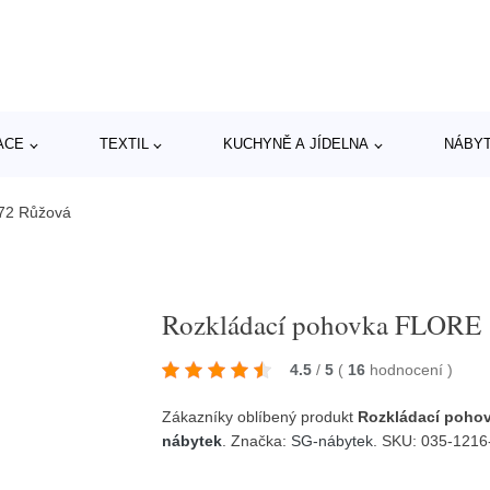
ACE
TEXTIL
KUCHYNĚ A JÍDELNA
NÁBY
72 Růžová
Rozkládací pohovka FLORE 
4.5
/
5
(
16
hodnocení
)
Zákazníky oblíbený produkt
Rozkládací poho
nábytek
. Značka:
SG-nábytek
. SKU: 035-1216