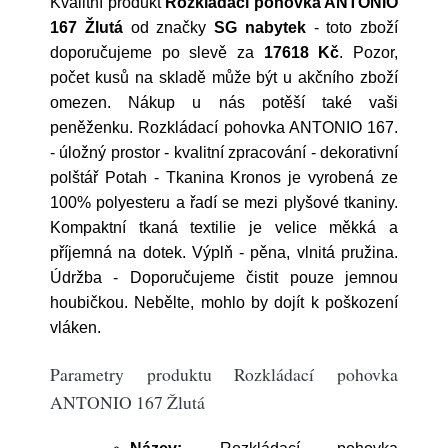
Kvalitní produkt
Rozkládací pohovka ANTONIO
167 Žlutá
od značky
SG nabytek
- toto zboží
doporučujeme po slevě za
17618 Kč
. Pozor,
počet kusů na skladě může být u akčního zboží
omezen. Nákup u nás potěší také vaši
peněženku. Rozkládací pohovka ANTONIO 167.
- úložný prostor - kvalitní zpracování - dekorativní
polštář Potah - Tkanina Kronos je vyrobená ze
100% polyesteru a řadí se mezi plyšové tkaniny.
Kompaktní tkaná textilie je velice měkká a
příjemná na dotek. Výplň - pěna, vlnitá pružina.
Údržba - Doporučujeme čistit pouze jemnou
houbičkou. Nebělte, mohlo by dojít k poškození
vláken.
Parametry produktu Rozkládací pohovka
ANTONIO 167 Žlutá