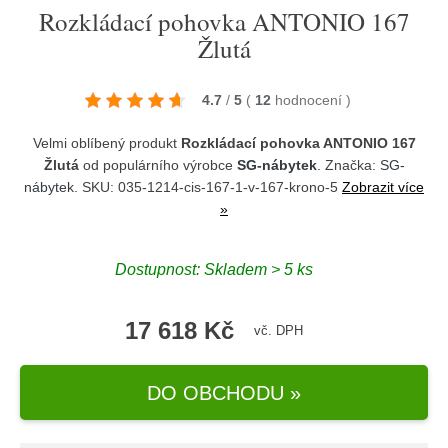
Rozkládací pohovka ANTONIO 167
Žlutá
4.7
/
5
(
12
hodnocení
)
Velmi oblíbený produkt
Rozkládací pohovka ANTONIO 167
Žlutá
od populárního výrobce
SG-nábytek
. Značka:
SG-
nábytek
. SKU: 035-1214-cis-167-1-v-167-krono-5
Zobrazit více
»
Dostupnost:
Skladem > 5 ks
17 618 Kč
vč. DPH
DO OBCHODU »