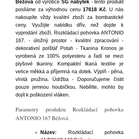
Béžová
od výrobce
SG nabytek
- tento produkt
posíláme za výhodnou cenu
17618 Kč
. U nás
nakoupíte vždy kvalitní zboží za bombastické
ceny. Využijte nabídku dřív, než dojde k
vyprodání zboží. Rozkládací pohovka ANTONIO
167. - úložný prostor - kvalitní zpracování -
dekorativní polštář Potah - Tkanina Kronos je
vyrobená ze 100% polyesteru a řadí se mezi
plyšové tkaniny. Kompaktní tkaná textilie je
velice měkká a příjemná na dotek. Výplň - pěna,
vlnitá pružina. Údržba - Doporučujeme čistit
pouze jemnou houbičkou. Nebělte, mohlo by
dojít k poškození vláken.
Parametry produktu Rozkládací pohovka
ANTONIO 167 Béžová
Název:
Rozkládací pohovka