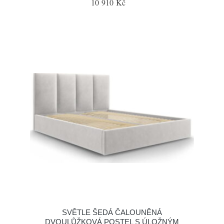
10 910 Kč
SVĚTLE ŠEDÁ ČALOUNĚNÁ
DVOULŮŽKOVÁ POSTEL S ÚLOŽNÝM