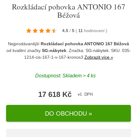
Rozkládací pohovka ANTONIO 167
Béžová
4.5
/
5
(
11
hodnocení
)
Nejprodávanější
Rozkládací pohovka ANTONIO 167 Béžová
od kvalitní značky
SG-nábytek
. Značka:
SG-nábytek
. SKU: 035-
1214-cis-167-1-v-167-kronos3
Zobrazit více »
Dostupnost:
Skladem > 4 ks
17 618 Kč
vč. DPH
DO OBCHODU »