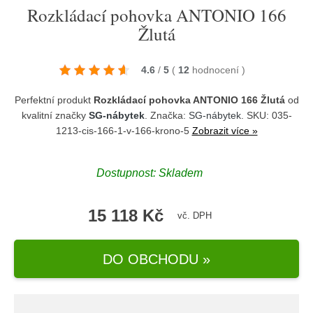
Rozkládací pohovka ANTONIO 166
Žlutá
4.6
/
5
(
12
hodnocení
)
Perfektní produkt
Rozkládací pohovka ANTONIO 166 Žlutá
od
kvalitní značky
SG-nábytek
. Značka:
SG-nábytek
. SKU: 035-
1213-cis-166-1-v-166-krono-5
Zobrazit více »
Dostupnost:
Skladem
15 118 Kč
vč. DPH
DO OBCHODU »