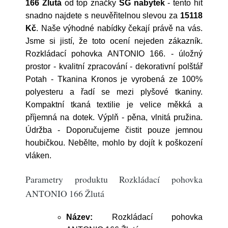
166 Žlutá
od top značky
SG nabytek
- tento hit
snadno najdete s neuvěřitelnou slevou za
15118
Kč
. Naše výhodné nabídky čekají právě na vás.
Jsme si jistí, že toto ocení nejeden zákazník.
Rozkládací pohovka ANTONIO 166. - úložný
prostor - kvalitní zpracování - dekorativní polštář
Potah - Tkanina Kronos je vyrobená ze 100%
polyesteru a řadí se mezi plyšové tkaniny.
Kompaktní tkaná textilie je velice měkká a
příjemná na dotek. Výplň - pěna, vlnitá pružina.
Údržba - Doporučujeme čistit pouze jemnou
houbičkou. Nebělte, mohlo by dojít k poškození
vláken.
Parametry produktu Rozkládací pohovka
ANTONIO 166 Žlutá
Název:
Rozkládací pohovka