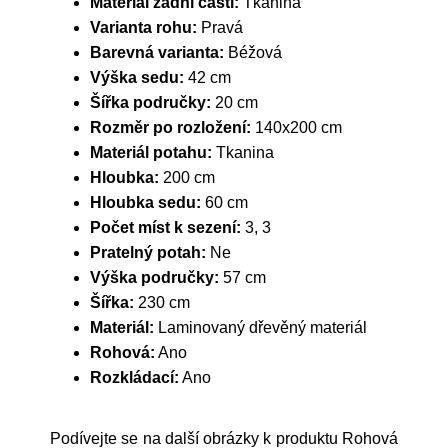
Materiál zadní části:
Tkanina
Varianta rohu:
Pravá
Barevná varianta:
Béžová
Výška sedu:
42 cm
Šířka područky:
20 cm
Rozměr po rozložení:
140x200 cm
Materiál potahu:
Tkanina
Hloubka:
200 cm
Hloubka sedu:
60 cm
Počet míst k sezení:
3, 3
Pratelný potah:
Ne
Výška područky:
57 cm
Šířka:
230 cm
Materiál:
Laminovaný dřevěný materiál
Rohová:
Ano
Rozkládací:
Ano
Podívejte se na další obrázky k produktu Rohová