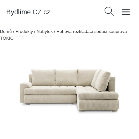
Bydlíme CZ.cz
Vyhledávání
Domů
/
Produkty
/
Nábytek
/
Rohová rozkládací sedací souprava
TOKIO V PRO I Pravá Béžová