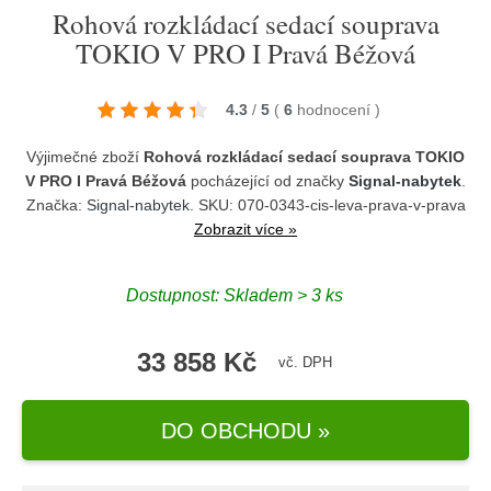
Rohová rozkládací sedací souprava
TOKIO V PRO I Pravá Béžová
4.3
/
5
(
6
hodnocení
)
Výjimečné zboží
Rohová rozkládací sedací souprava TOKIO
V PRO I Pravá Béžová
pocházející od značky
Signal-nabytek
.
Značka:
Signal-nabytek
. SKU: 070-0343-cis-leva-prava-v-prava
Zobrazit více »
Dostupnost:
Skladem > 3 ks
33 858 Kč
vč. DPH
DO OBCHODU »