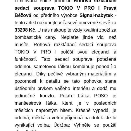
Limitovaná edice produktu
Rohová rozkládací
sedací souprava TOKIO V PRO I Pravá
Béžová
od předního výrobce
Signal-nabytek
-
tento artikl nakupujte v časové omezené slevě za
33298 Kč
. U nás nakoupíte vždy kvalitní zboží za
bombastické ceny. Neplaťte jinde víc, než
musíte. Rohová rozkládací sedací souprava
TOKIO V PRO I potěší svou elegancí a
funkčností. Tato sedací souprava potažená
odolnou sametovou látkou kombinuje pohodlí a
eleganci. Díky pečlivě vybraným materiálům a
pozornosti k detailu se tato pohovka stane
ústředním prvkem vašeho interiéru a dodá mu
jedinečné kouzlo. Potah: Látka POSO je
manšestrová látka, která je v posledních
měsících naprostým hitem. Krásně vypadá, je
odolná, měkká a velmi příjemná na dotek. Je to
vynikající volba. Údržba: Vyhněte se použití