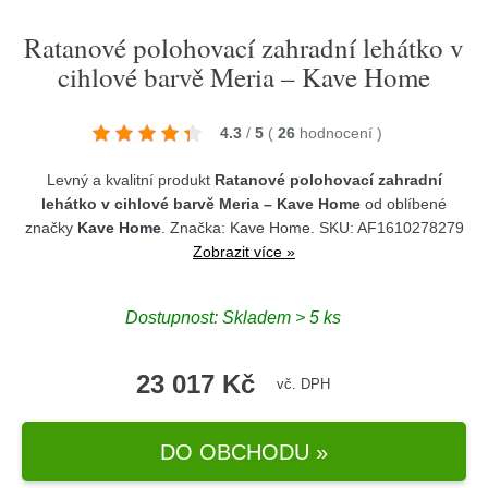
Ratanové polohovací zahradní lehátko v
cihlové barvě Meria – Kave Home
4.3
/
5
(
26
hodnocení
)
Levný a kvalitní produkt
Ratanové polohovací zahradní
lehátko v cihlové barvě Meria – Kave Home
od oblíbené
značky
Kave Home
. Značka:
Kave Home
. SKU: AF1610278279
Zobrazit více »
Dostupnost:
Skladem > 5 ks
23 017 Kč
vč. DPH
DO OBCHODU »