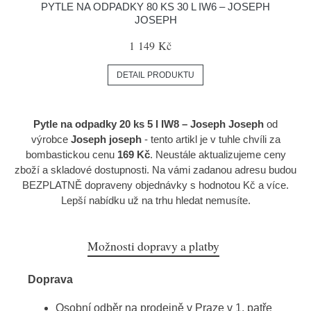
PYTLE NA ODPADKY 80 KS 30 L IW6 – JOSEPH
JOSEPH
1 149 Kč
DETAIL PRODUKTU
Pytle na odpadky 20 ks 5 l IW8 – Joseph Joseph
od
výrobce
Joseph joseph
- tento artikl je v tuhle chvíli za
bombastickou cenu
169 Kč
. Neustále aktualizujeme ceny
zboží a skladové dostupnosti. Na vámi zadanou adresu budou
BEZPLATNĚ dopraveny objednávky s hodnotou Kč a více.
Lepší nabídku už na trhu hledat nemusíte.
Možnosti dopravy a platby
Doprava
Osobní odběr na prodejně v Praze v 1. patře