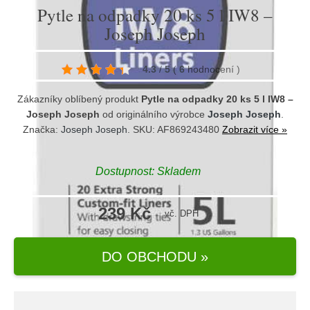
Pytle na odpadky 20 ks 5 l IW8 –
Joseph Joseph
4.3
/
5
(
6
hodnocení
)
Zákazníky oblíbený produkt
Pytle na odpadky 20 ks 5 l IW8 –
Joseph Joseph
od originálního výrobce
Joseph Joseph
.
Značka:
Joseph Joseph
. SKU: AF869243480
Zobrazit více »
Dostupnost:
Skladem
239 Kč
vč. DPH
DO OBCHODU »