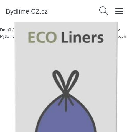
Bydlíme CZ.cz
Vyhledávání
Domů
/
Produkty
/
> Bytové doplňky > Úklid > Odpadkové koše >
Pytle na odpadky
/
Pytle na odpadky 20 ks 5 l IW8 – Joseph Joseph