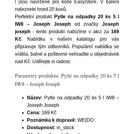
l jsou navržené pro koše EasyStore. V balení
naleznete hned 20 kusů.
Perfektní produkt
Pytle na odpadky 20 ks 5 l
IW8 – Joseph Joseph
od značky
Joseph
joseph
- tento produkt nabízíme v akci za
169
Kč
. Nabídku v našem katalogu pro vás
připravuje tým odborníků. Populární nabídka se
vrátila, balné a poštovné nehradíte u objednávek
nad Kč. Udělejte si radost.
Parametry produktu: Pytle na odpadky 20 ks 5 l
IW8 – Joseph Joseph
Název:
Pytle na odpadky 20 ks 5 l IW8 –
Joseph Joseph
Cena:
169 Kč
Poznámka k dopravě:
WE|DO
Dostupnost:
in_stock