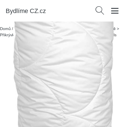
Bydlíme CZ.cz
Vyhledávání
Domů
/
Produkty
/
> Textil > Textil do ložnice > Přikrývky a výplně >
Přikrývky
/
Letní přikrývka 200x220 cm Light – Bonami Essentials