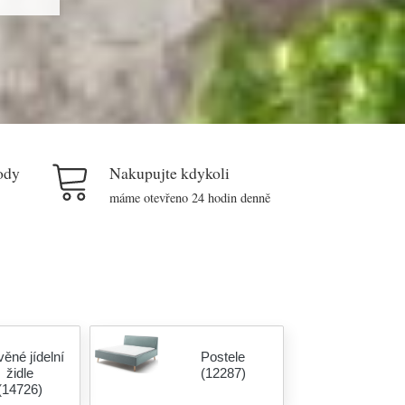
ody
Nakupujte kdykoli
máme otevřeno 24 hodin denně
ěné jídelní
Postele
židle
(12287)
(14726)