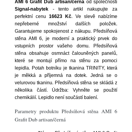
AMI 6 Grafit Dub artisan/černá
od společnosti
Signal-nabytek
- tento artikl nakupujte za
perfektní cenu
16623 Kč
. Ve slevě nabízíme
nepřeberné množství dalších položek.
Garantujeme spokojenost z nákupu. Předsíňová
stěna AMI 6, je moderní a praktický prvek do
vstupních prostor vašeho domu. Předsíňová
stěna obsahuje osmnáct čalouněných panelů,
které se montují přímo na stěnu za pomoci
lepidla. Potah botníku je tkanina TRINITY, která
je měkká a příjemná na dotek. Jedná se o
velurovou tkaninu. Předsíňová stěna se skládá z
několika částí. Údržba: Vyhněte se použití
chemikálií. Lepidlo není součástí balení.
Parametry produktu Předsíňová stěna AMI 6
Grafit Dub artisan/černá