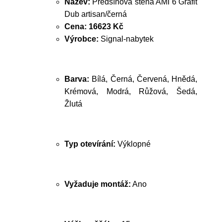
Název:
Předsíňová stěna AMI 6 Grafit
Dub artisan/černá
Cena:
16623 Kč
Výrobce:
Signal-nabytek
Barva:
Bílá, Černá, Červená, Hnědá,
Krémová, Modrá, Růžová, Šedá,
Žlutá
Typ otevírání:
Výklopné
Vyžaduje montáž:
Ano