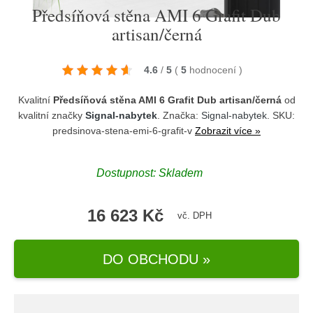
Předsíňová stěna AMI 6 Grafit Dub
artisan/černá
4.6
/
5
(
5
hodnocení
)
Kvalitní
Předsíňová stěna AMI 6 Grafit Dub artisan/černá
od
kvalitní značky
Signal-nabytek
. Značka:
Signal-nabytek
. SKU:
predsinova-stena-emi-6-grafit-v
Zobrazit více »
Dostupnost:
Skladem
16 623 Kč
vč. DPH
DO OBCHODU »