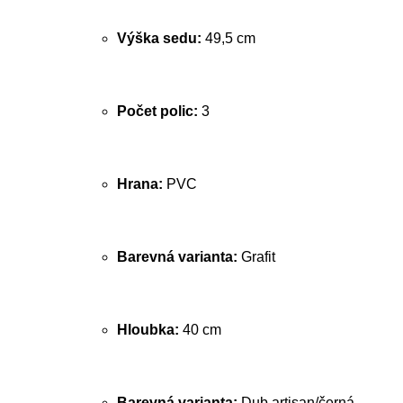
Výška sedu:
49,5 cm
Počet polic:
3
Hrana:
PVC
Barevná varianta:
Grafit
Hloubka:
40 cm
Barevná varianta:
Dub artisan/černá