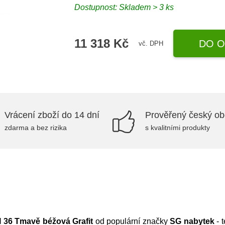
Dostupnost:
Skladem > 3 ks
11 318 Kč
DO O
vč. DPH
Vrácení zboží do 14 dní
Prověřený český o
zdarma a bez rizika
s kvalitními produkty
 36 Tmavě béžová Grafit
od populární značky
SG nabytek
- 