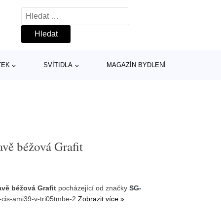
Vyhledávání
TEK
SVÍTIDLA
MAGAZÍN BYDLENÍ
vě béžová Grafit
vě béžová Grafit
pocházející od značky
SG-
-cis-ami39-v-tri05tmbe-2
Zobrazit více »