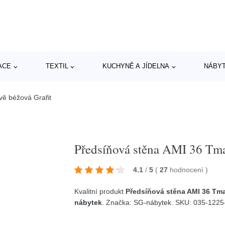
ACE
TEXTIL
KUCHYNĚ A JÍDELNA
NÁBY
ě béžová Grafit
Předsíňová stěna AMI 36 Tma
4.1
/
5
(
27
hodnocení
)
Kvalitní produkt
Předsíňová stěna AMI 36 Tma
nábytek
. Značka:
SG-nábytek
. SKU: 035-1225