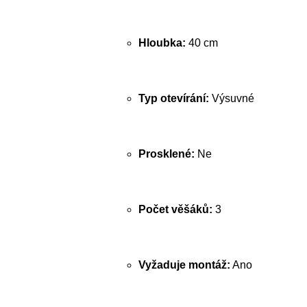
Hloubka:
40 cm
Typ otevírání:
Výsuvné
Prosklené:
Ne
Počet věšáků:
3
Vyžaduje montáž:
Ano