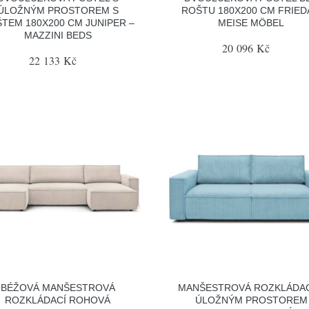
ÚLOŽNÝM PROSTOREM S
ROŠTU 180X200 CM FRIED
TEM 180X200 CM JUNIPER –
MEISE MÖBEL
MAZZINI BEDS
20 096 Kč
22 133 Kč
BÉŽOVÁ MANŠESTROVÁ
MANŠESTROVÁ ROZKLÁDAC
ROZKLÁDACÍ ROHOVÁ
ÚLOŽNÝM PROSTOREM