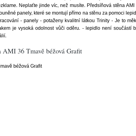
klame. Neplaťte jinde víc, než musíte. Předsíňová stěna AMI 3
něné panely, které se montují přímo na stěnu za pomoci lepidla
zpracování - panely - potaženy kvalitní látkou Trinity - Je to 
akem je vysoká odolnost vůči oděru. - lepidlo není součástí 
lií.
na AMI 36 Tmavě béžová Grafit
mavě béžová Grafit