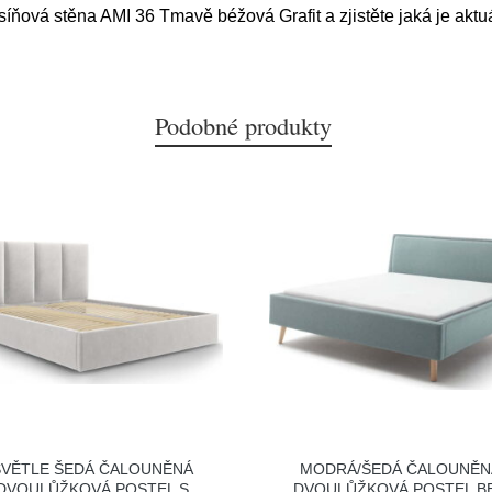
síňová stěna AMI 36 Tmavě béžová Grafit a zjistěte jaká je aktu
Podobné produkty
SVĚTLE ŠEDÁ ČALOUNĚNÁ
MODRÁ/ŠEDÁ ČALOUNĚN
DVOULŮŽKOVÁ POSTEL S
DVOULŮŽKOVÁ POSTEL B