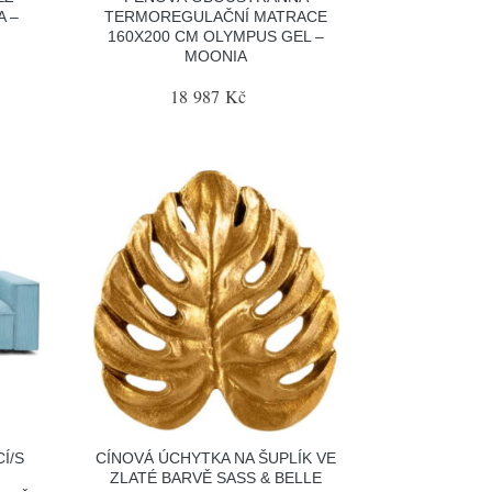
A –
TERMOREGULAČNÍ MATRACE
160X200 CM OLYMPUS GEL –
MOONIA
18 987 Kč
Í/S
CÍNOVÁ ÚCHYTKA NA ŠUPLÍK VE
ZLATÉ BARVĚ SASS & BELLE