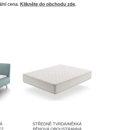
ální cena.
Klikněte do obchodu zde
.
Á
STŘEDNĚ TVRDÁ/MĚKKÁ
EZ
PĚNOVÁ OBOUSTRANNÁ