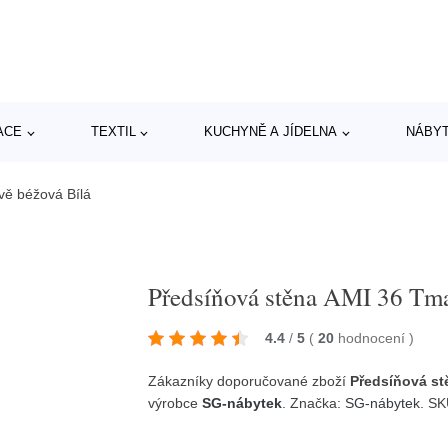
ACE
TEXTIL
KUCHYNĚ A JÍDELNA
NÁBY
vě béžová Bílá
Předsíňová stěna AMI 36 Tma
4.4
/
5
(
20
hodnocení
)
Zákazníky doporučované zboží
Předsíňová st
výrobce
SG-nábytek
. Značka:
SG-nábytek
. SK