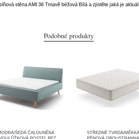
síňová stěna AMI 36 Tmavě béžová Bílá a zjistěte jaká je aktuá
Podobné produkty
MODRÁ/ŠEDÁ ČALOUNĚNÁ
STŘEDNĚ TVRDÁ/MĚKK
VOULŮŽKOVÁ POSTEL BEZ
PĚNOVÁ OBOUSTRANN