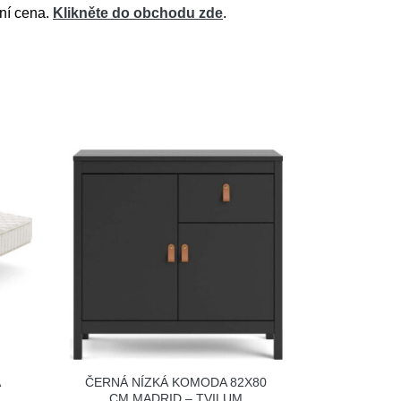
lní cena.
Klikněte do obchodu zde
.
Á
ČERNÁ NÍZKÁ KOMODA 82X80
Á
CM MADRID – TVILUM