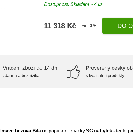
Dostupnost:
Skladem > 4 ks
11 318 Kč
DO O
vč. DPH
Vrácení zboží do 14 dní
Prověřený český o
zdarma a bez rizika
s kvalitními produkty
Tmavě béžová Bílá
od populární značky
SG nabytek
- tento p