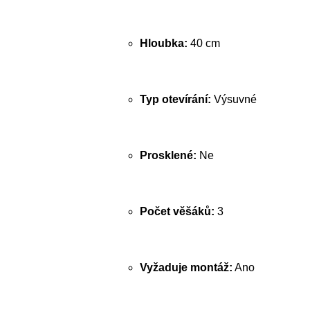
Hloubka:
40 cm
Typ otevírání:
Výsuvné
Prosklené:
Ne
Počet věšáků:
3
Vyžaduje montáž:
Ano