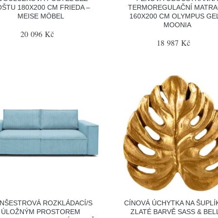
ŠTU 180X200 CM FRIEDA –
TERMOREGULAČNÍ MATRA
MEISE MÖBEL
160X200 CM OLYMPUS GEL
MOONIA
20 096 Kč
18 987 Kč
NŠESTROVÁ ROZKLÁDACÍ/S
CÍNOVÁ ÚCHYTKA NA ŠUPLÍ
ÚLOŽNÝM PROSTOREM
ZLATÉ BARVĚ SASS & BEL