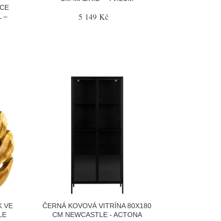
CE
5 149 Kč
 –
K VE
ČERNÁ KOVOVÁ VITRÍNA 80X180
LE
CM NEWCASTLE - ACTONA