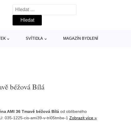
Vyhledávání
TEK
SVÍTIDLA
MAGAZÍN BYDLENÍ
vě béžová Bílá
ěna AMI 36 Tmavě béžová Bílá
od oblíbeného
U: 035-1225-cis-ami39-v-tri05tmbe-1
Zobrazit více »