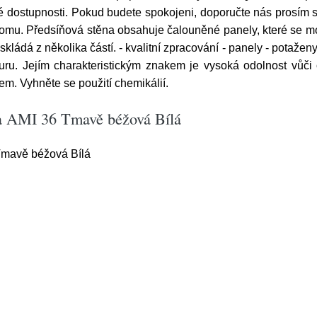
é dostupnosti. Pokud budete spokojeni, doporučte nás prosím
domu. Předsíňová stěna obsahuje čalouněné panely, které se mo
kládá z několika částí. - kvalitní zpracování - panely - potaženy
uru. Jejím charakteristickým znakem je vysoká odolnost vůči o
em. Vyhněte se použití chemikálií.
na AMI 36 Tmavě béžová Bílá
Tmavě béžová Bílá