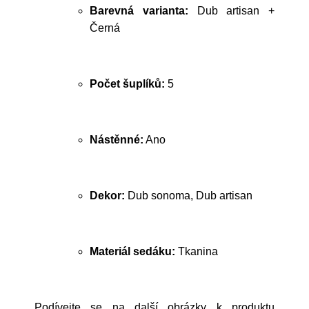
Barevná varianta:
Dub artisan +
Černá
Počet šuplíků:
5
Nástěnné:
Ano
Dekor:
Dub sonoma, Dub artisan
Materiál sedáku:
Tkanina
Podívejte se na další obrázky k produktu