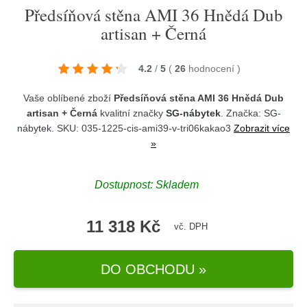
Předsíňová stěna AMI 36 Hnědá Dub
artisan + Černá
4.2
/
5
(
26
hodnocení
)
Vaše oblíbené zboží
Předsíňová stěna AMI 36 Hnědá Dub
artisan + Černá
kvalitní značky
SG-nábytek
. Značka:
SG-
nábytek
. SKU: 035-1225-cis-ami39-v-tri06kakao3
Zobrazit více
»
Dostupnost:
Skladem
11 318 Kč
vč. DPH
DO OBCHODU »