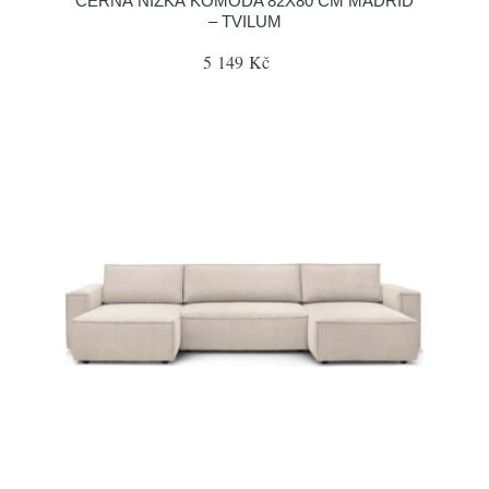
ČERNÁ NÍZKÁ KOMODA 82X80 CM MADRID
– TVILUM
5 149 Kč