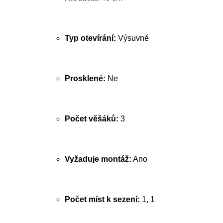
Typ otevírání:
Výsuvné
Prosklené:
Ne
Počet věšáků:
3
Vyžaduje montáž:
Ano
Počet míst k sezení:
1, 1