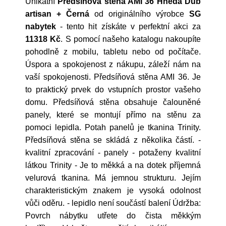
Unikátní
Předsíňová stěna AMI 36 Hnědá Dub
artisan + Černá
od originálního výrobce
SG
nabytek
- tento hit získáte v perfektní akci za
11318 Kč
. S pomocí našeho katalogu nakoupíte
pohodlně z mobilu, tabletu nebo od počítače.
Úspora a spokojenost z nákupu, záleží nám na
vaší spokojenosti. Předsíňová stěna AMI 36. Je
to praktický prvek do vstupních prostor vašeho
domu. Předsíňová stěna obsahuje čalouněné
panely, které se montují přímo na stěnu za
pomoci lepidla. Potah panelů je tkanina Trinity.
Předsíňová stěna se skládá z několika částí. -
kvalitní zpracování - panely - potaženy kvalitní
látkou Trinity - Je to měkká a na dotek příjemná
velurová tkanina. Má jemnou strukturu. Jejím
charakteristickým znakem je vysoká odolnost
vůči oděru. - lepidlo není součástí balení Údržba:
Povrch nábytku utřete do čista měkkým