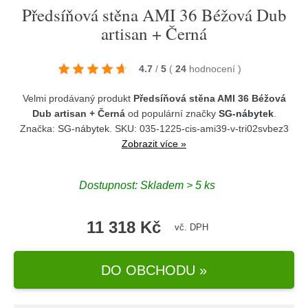
Předsíňová stěna AMI 36 Béžová Dub
artisan + Černá
4.7
/
5
(
24
hodnocení
)
Velmi prodávaný produkt
Předsíňová stěna AMI 36 Béžová
Dub artisan + Černá
od populární značky
SG-nábytek
.
Značka:
SG-nábytek
. SKU: 035-1225-cis-ami39-v-tri02svbez3
Zobrazit více »
Dostupnost:
Skladem > 5 ks
11 318 Kč
vč. DPH
DO OBCHODU »