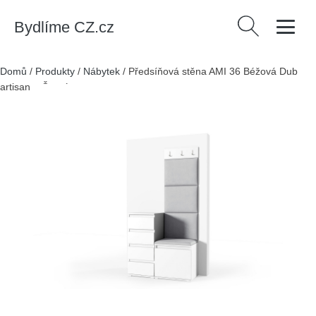
Bydlíme CZ.cz
Vyhledávání
Domů
/
Produkty
/
Nábytek
/
Předsíňová stěna AMI 36 Béžová Dub
artisan + Černá