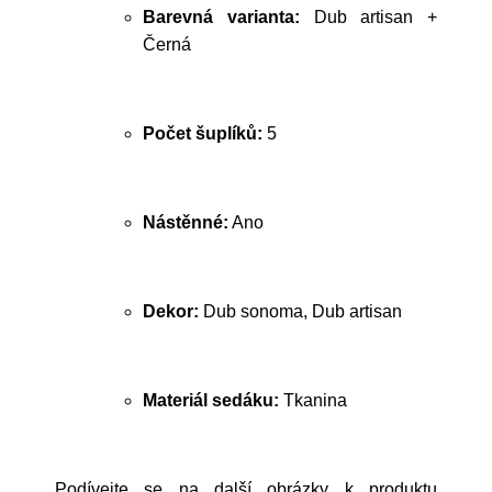
Barevná varianta:
Dub artisan +
Černá
Počet šuplíků:
5
Nástěnné:
Ano
Dekor:
Dub sonoma, Dub artisan
Materiál sedáku:
Tkanina
Podívejte se na další obrázky k produktu