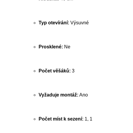
Typ otevírání:
Výsuvné
Prosklené:
Ne
Počet věšáků:
3
Vyžaduje montáž:
Ano
Počet míst k sezení:
1, 1