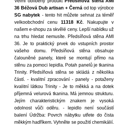
Velmi oblíbený produkt
Předsíňová stěna AMI
36 Béžová Dub artisan + Černá
od top výrobce
SG nabytek
- tento hit můžete sehnat za téměř
velkoobchodní cenu
11318 Kč
. Nakupujte v
našem e-shopu za skvělé ceny. Lepší nabídku už
na trhu hledat nemusíte. Předsíňová stěna AMI
36. Je to praktický prvek do vstupních prostor
vašeho domu. Předsíňová stěna obsahuje
čalouněné panely, které se montují přímo na
stěnu za pomoci lepidla. Potah panelů je tkanina
Trinity. Předsíňová stěna se skládá z několika
částí. - kvalitní zpracování - panely - potaženy
kvalitní látkou Trinity - Je to měkká a na dotek
příjemná velurová tkanina. Má jemnou strukturu.
Jejím charakteristickým znakem je vysoká
odolnost vůči oděru. - lepidlo není součástí
balení Údržba: Povrch nábytku utřete do čista
měkkým hadříkem. Vyhněte se použití chemikálií.