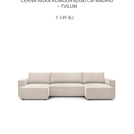
ČERNÁ NÍZKÁ KOMODA 82X80 CM MADRID
– TVILUM
5 149 Kč