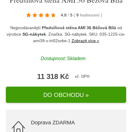
4.8
/
5
(
9
hodnocení
)
Nejprodávanější
Předsíňová stěna AMI 36 Béžová Bílá
od
výrobce
SG-nábytek
. Značka:
SG-nábytek
. SKU: 035-1225-cis-
ami39-v-tri02svbe-1
Zobrazit více »
Dostupnost:
Skladem
11 318 Kč
vč. DPH
DO OBCHODU »
Doprava ZDARMA