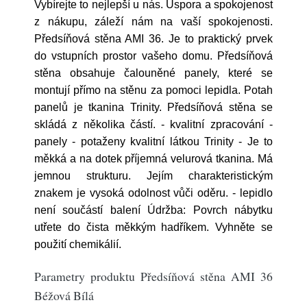
Vybírejte to nejlepší u nás. Úspora a spokojenost
z nákupu, záleží nám na vaší spokojenosti.
Předsíňová stěna AMI 36. Je to praktický prvek
do vstupních prostor vašeho domu. Předsíňová
stěna obsahuje čalouněné panely, které se
montují přímo na stěnu za pomoci lepidla. Potah
panelů je tkanina Trinity. Předsíňová stěna se
skládá z několika částí. - kvalitní zpracování -
panely - potaženy kvalitní látkou Trinity - Je to
měkká a na dotek příjemná velurová tkanina. Má
jemnou strukturu. Jejím charakteristickým
znakem je vysoká odolnost vůči oděru. - lepidlo
není součástí balení Údržba: Povrch nábytku
utřete do čista měkkým hadříkem. Vyhněte se
použití chemikálií.
Parametry produktu Předsíňová stěna AMI 36
Béžová Bílá