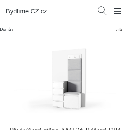
Bydlíme CZ.cz
Vyhledávání
Domů
/
Produkty
/
Nábytek
/
Předsíňová stěna AMI 36 Béžová Bílá
Předsíňová stěna AMI 36 Béžová Bílá