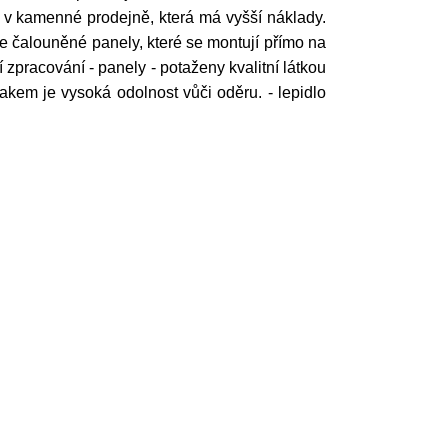
ž v kamenné prodejně, která má vyšší náklady.
e čalouněné panely, které se montují přímo na
í zpracování - panely - potaženy kvalitní látkou
nakem je vysoká odolnost vůči oděru. - lepidlo
.