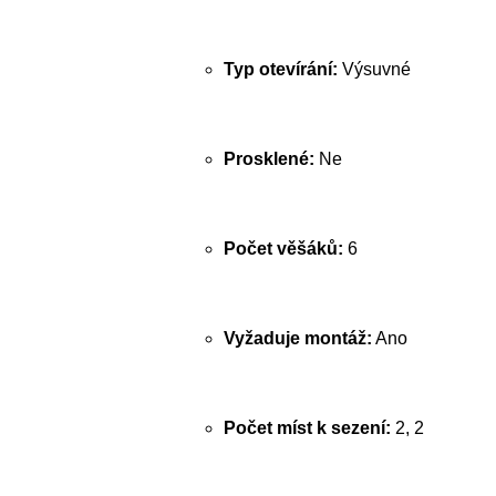
Typ otevírání:
Výsuvné
Prosklené:
Ne
Počet věšáků:
6
Vyžaduje montáž:
Ano
Počet míst k sezení:
2, 2