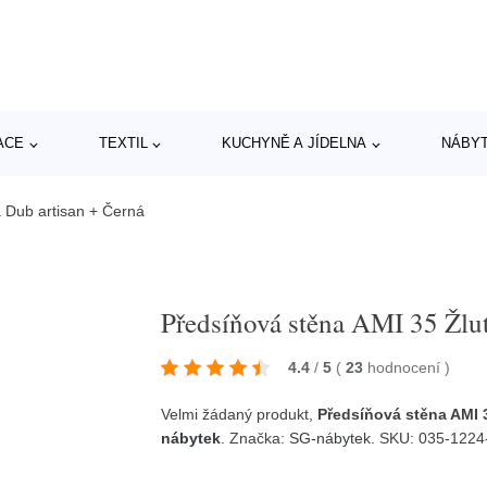
ACE
TEXTIL
KUCHYNĚ A JÍDELNA
NÁBY
 Dub artisan + Černá
Předsíňová stěna AMI 35 Žlut
4.4
/
5
(
23
hodnocení
)
Velmi žádaný produkt,
Předsíňová stěna AMI 3
nábytek
. Značka:
SG-nábytek
. SKU: 035-1224-