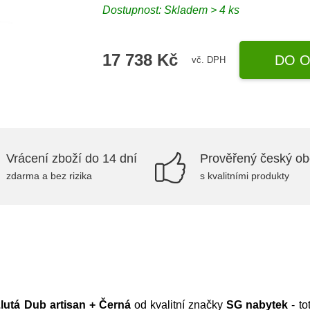
Dostupnost:
Skladem > 4 ks
17 738 Kč
DO O
vč. DPH
Vrácení zboží do 14 dní
Prověřený český o
zdarma a bez rizika
s kvalitními produkty
lutá Dub artisan + Černá
od kvalitní značky
SG nabytek
- to