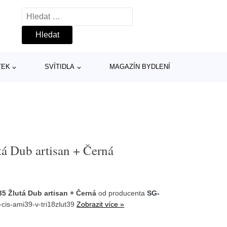
Vyhledávání
TEK
SVÍTIDLA
MAGAZÍN BYDLENÍ
á Dub artisan + Černá
5 Žlutá Dub artisan + Černá
od producenta
SG-
cis-ami39-v-tri18zlut39
Zobrazit více »