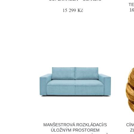
T
15 299 Kč
1
MANŠESTROVÁ ROZKLÁDACÍ/S
CÍN
ÚLOŽNÝM PROSTOREM
Z