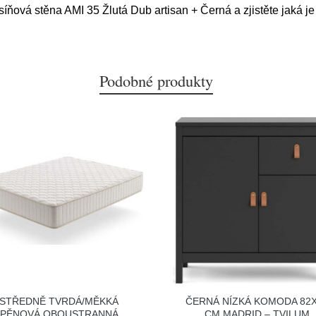
síňová stěna AMI 35 Žlutá Dub artisan + Černá a zjistěte jaká je
Podobné produkty
STŘEDNĚ TVRDÁ/MĚKKÁ
ČERNÁ NÍZKÁ KOMODA 82
PĚNOVÁ OBOUSTRANNÁ
CM MADRID – TVILUM