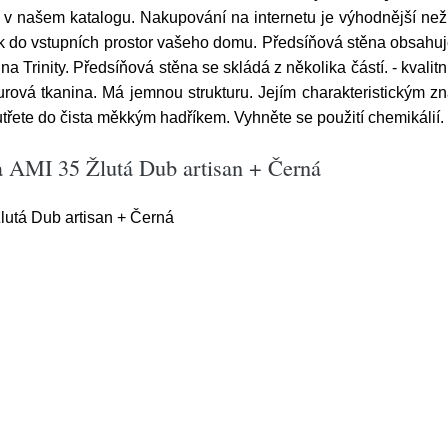
ky v našem katalogu. Nakupování na internetu je výhodnější ne
ek do vstupních prostor vašeho domu. Předsíňová stěna obsahuj
a Trinity. Předsíňová stěna se skládá z několika částí. - kvalitn
urová tkanina. Má jemnou strukturu. Jejím charakteristickým z
utřete do čista měkkým hadříkem. Vyhněte se použití chemikálií
a AMI 35 Žlutá Dub artisan + Černá
lutá Dub artisan + Černá