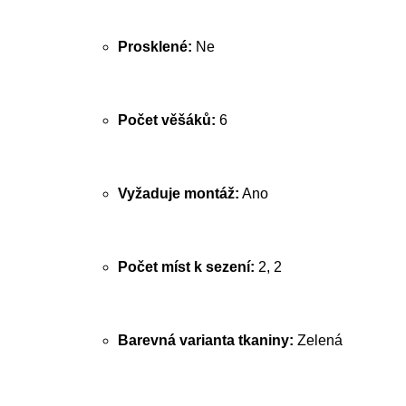
Prosklené:
Ne
Počet věšáků:
6
Vyžaduje montáž:
Ano
Počet míst k sezení:
2, 2
Barevná varianta tkaniny:
Zelená