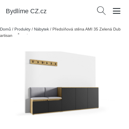
Bydlíme CZ.cz
Vyhledávání
Domů
/
Produkty
/
Nábytek
/
Předsíňová stěna AMI 35 Zelená Dub
artisan + Černá