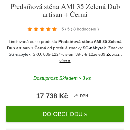
Předsíňová stěna AMI 35 Zelená Dub
artisan + Černá
5
/
5
(
8
hodnocení
)
Limitovaná edice produktu
Předsíňová stěna AMI 35 Zelená
Dub artisan + Černá
od proslulé značky
SG-nábytek
. Značka:
SG-nábytek
. SKU: 035-1224-cis-ami39-v-tri12zele39
Zobrazit
více »
Dostupnost:
Skladem > 3 ks
17 738 Kč
vč. DPH
DO OBCHODU »