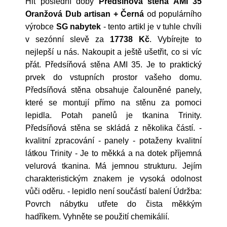
Hit poslední doby
Předsíňová stěna AMI 35
Oranžová Dub artisan + Černá
od populárního
výrobce
SG nabytek
- tento artikl je v tuhle chvíli
v sezónní slevě za
17738 Kč
. Vybírejte to
nejlepší u nás. Nakoupit a ještě ušetřit, co si víc
přát. Předsíňová stěna AMI 35. Je to praktický
prvek do vstupních prostor vašeho domu.
Předsíňová stěna obsahuje čalouněné panely,
které se montují přímo na stěnu za pomoci
lepidla. Potah panelů je tkanina Trinity.
Předsíňová stěna se skládá z několika částí. -
kvalitní zpracování - panely - potaženy kvalitní
látkou Trinity - Je to měkká a na dotek příjemná
velurová tkanina. Má jemnou strukturu. Jejím
charakteristickým znakem je vysoká odolnost
vůči oděru. - lepidlo není součástí balení Údržba:
Povrch nábytku utřete do čista měkkým
hadříkem. Vyhněte se použití chemikálií.