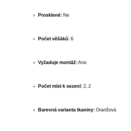
Prosklené:
Ne
Počet věšáků:
6
Vyžaduje montáž:
Ano
Počet míst k sezení:
2, 2
Barevná varianta tkaniny:
Oranžová