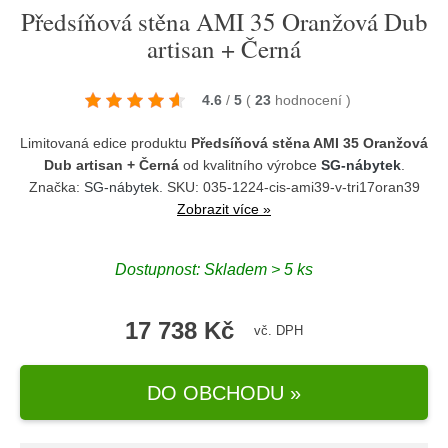
Předsíňová stěna AMI 35 Oranžová Dub
artisan + Černá
4.6
/
5
(
23
hodnocení
)
Limitovaná edice produktu
Předsíňová stěna AMI 35 Oranžová
Dub artisan + Černá
od kvalitního výrobce
SG-nábytek
.
Značka:
SG-nábytek
. SKU: 035-1224-cis-ami39-v-tri17oran39
Zobrazit více »
Dostupnost:
Skladem > 5 ks
17 738 Kč
vč. DPH
DO OBCHODU »