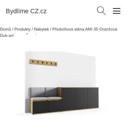
Bydlíme CZ.cz
Vyhledávání
Domů
/
Produkty
/
Nábytek
/
Předsíňová stěna AMI 35 Oranžová
Dub artisan + Černá