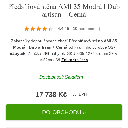
Předsíňová stěna AMI 35 Modrá I Dub
artisan + Černá
4.4
/
5
(
10
hodnocení
)
Zákazníky doporučované zboží
Předsíňová stěna AMI 35
Modrá I Dub artisan + Černá
od kvalitního výrobce
SG-
nábytek
. Značka:
SG-nábytek
. SKU: 035-1224-cis-ami39-v-
tri22mod39
Zobrazit více »
Dostupnost:
Skladem
17 738 Kč
vč. DPH
DO OBCHODU »