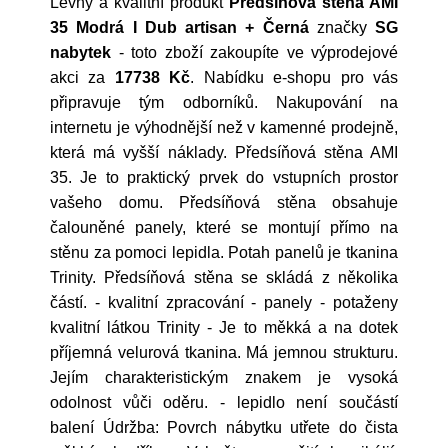
Levný a kvalitní produkt
Předsíňová stěna AMI
35 Modrá I Dub artisan + Černá
značky
SG
nabytek
- toto zboží zakoupíte ve výprodejové
akci za
17738 Kč
. Nabídku e-shopu pro vás
připravuje tým odborníků. Nakupování na
internetu je výhodnější než v kamenné prodejně,
která má vyšší náklady. Předsíňová stěna AMI
35. Je to praktický prvek do vstupních prostor
vašeho domu. Předsíňová stěna obsahuje
čalouněné panely, které se montují přímo na
stěnu za pomoci lepidla. Potah panelů je tkanina
Trinity. Předsíňová stěna se skládá z několika
částí. - kvalitní zpracování - panely - potaženy
kvalitní látkou Trinity - Je to měkká a na dotek
příjemná velurová tkanina. Má jemnou strukturu.
Jejím charakteristickým znakem je vysoká
odolnost vůči oděru. - lepidlo není součástí
balení Údržba: Povrch nábytku utřete do čista