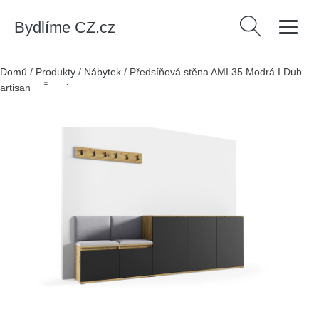
Bydlíme CZ.cz
Vyhledávání
Domů
/
Produkty
/
Nábytek
/
Předsíňová stěna AMI 35 Modrá I Dub
artisan + Černá