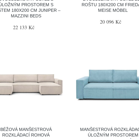
ÚLOŽNÝM PROSTOREM S
ROŠTU 180X200 CM FRIED
TEM 180X200 CM JUNIPER –
MEISE MÖBEL
MAZZINI BEDS
20 096 Kč
22 133 Kč
BÉŽOVÁ MANŠESTROVÁ
MANŠESTROVÁ ROZKLÁDAC
ROZKLÁDACÍ ROHOVÁ
ÚLOŽNÝM PROSTOREM