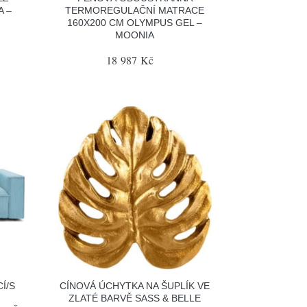
A –
TERMOREGULAČNÍ MATRACE
160X200 CM OLYMPUS GEL –
MOONIA
18 987 Kč
Í/S
CÍNOVÁ ÚCHYTKA NA ŠUPLÍK VE
ZLATÉ BARVĚ SASS & BELLE