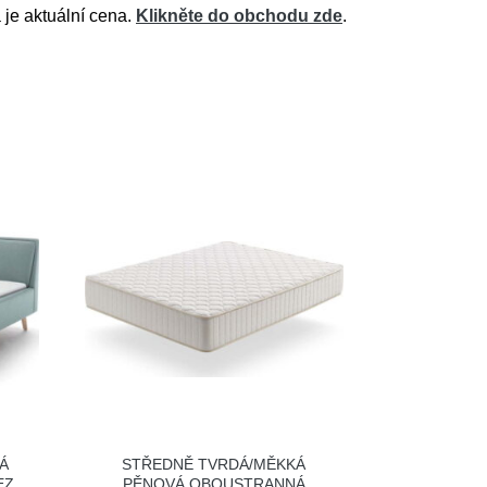
 je aktuální cena.
Klikněte do obchodu zde
.
Á
STŘEDNĚ TVRDÁ/MĚKKÁ
EZ
PĚNOVÁ OBOUSTRANNÁ