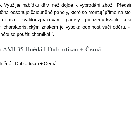
yužijte nabídku dřív, než dojde k vyprodání zboží. Předsí
ěna obsahuje čalouněné panely, které se montují přímo na stě
a částí. - kvalitní zpracování - panely - potaženy kvalitní lá
m charakteristickým znakem je vysoká odolnost vůči oděru. -
něte se použití chemikálií.
a AMI 35 Hnědá I Dub artisan + Černá
nědá I Dub artisan + Černá