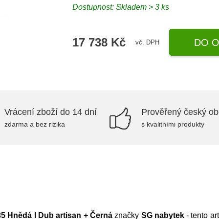
Dostupnost:
Skladem > 3 ks
17 738 Kč
DO O
vč. DPH
Vrácení zboží do 14 dní
Prověřený český o
zdarma a bez rizika
s kvalitními produkty
5 Hnědá I Dub artisan + Černá
značky
SG nabytek
- tento ar