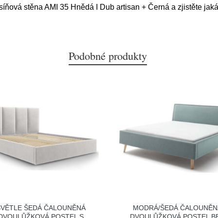
síňová stěna AMI 35 Hnědá I Dub artisan + Černá a zjistěte jaká
Podobné produkty
SVĚTLE ŠEDÁ ČALOUNĚNÁ
MODRÁ/ŠEDÁ ČALOUNĚN
DVOULŮŽKOVÁ POSTEL S
DVOULŮŽKOVÁ POSTEL B