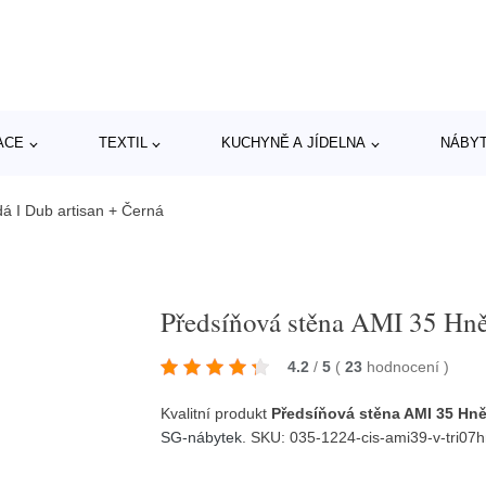
ACE
TEXTIL
KUCHYNĚ A JÍDELNA
NÁBY
á I Dub artisan + Černá
Předsíňová stěna AMI 35 Hně
4.2
/
5
(
23
hodnocení
)
Kvalitní produkt
Předsíňová stěna AMI 35 Hně
SG-nábytek
. SKU: 035-1224-cis-ami39-v-tri0