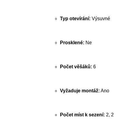
Typ otevírání:
Výsuvné
Prosklené:
Ne
Počet věšáků:
6
Vyžaduje montáž:
Ano
Počet míst k sezení:
2, 2