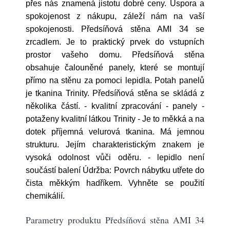
přes nás znamená jistotu dobré ceny. Úspora a
spokojenost z nákupu, záleží nám na vaší
spokojenosti. Předsíňová stěna AMI 34 se
zrcadlem. Je to praktický prvek do vstupních
prostor vašeho domu. Předsíňová stěna
obsahuje čalouněné panely, které se montují
přímo na stěnu za pomoci lepidla. Potah panelů
je tkanina Trinity. Předsíňová stěna se skládá z
několika částí. - kvalitní zpracování - panely -
potaženy kvalitní látkou Trinity - Je to měkká a na
dotek příjemná velurová tkanina. Má jemnou
strukturu. Jejím charakteristickým znakem je
vysoká odolnost vůči oděru. - lepidlo není
součástí balení Údržba: Povrch nábytku utřete do
čista měkkým hadříkem. Vyhněte se použití
chemikálií.
Parametry produktu Předsíňová stěna AMI 34