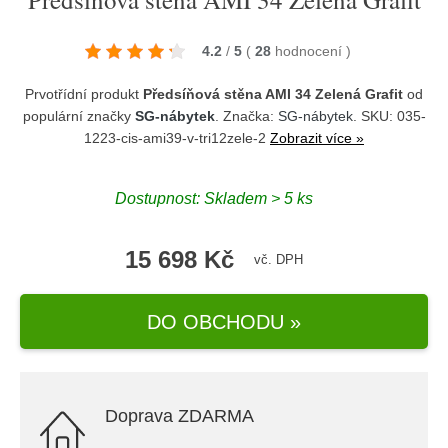
4.2
/
5
(
28
hodnocení
)
Prvotřídní produkt
Předsíňová stěna AMI 34 Zelená Grafit
od
populární značky
SG-nábytek
. Značka:
SG-nábytek
. SKU: 035-
1223-cis-ami39-v-tri12zele-2
Zobrazit více »
Dostupnost:
Skladem > 5 ks
15 698 Kč
vč. DPH
DO OBCHODU »
Doprava ZDARMA