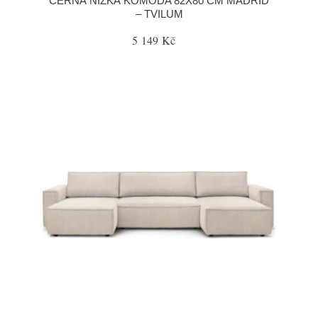
ČERNÁ NÍZKÁ KOMODA 82X80 CM MADRID
– TVILUM
5 149 Kč