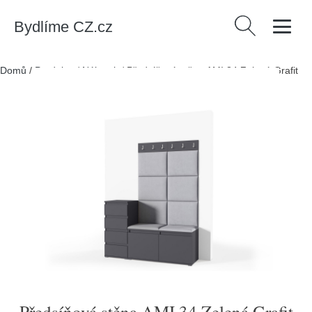
Bydlíme CZ.cz
Vyhledávání
Domů
/
Produkty
/
Nábytek
/
Předsíňová stěna AMI 34 Zelená Grafit
Předsíňová stěna AMI 34 Zelená Grafit