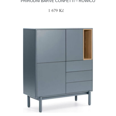
PŘÍRODNÍ BARVĚ CONFETTI – ROWICO
1 679 Kč