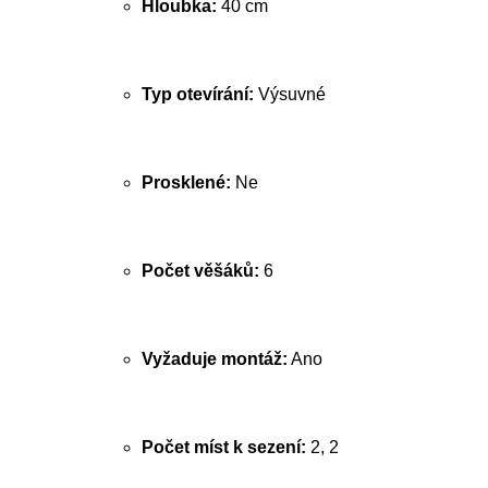
Hloubka:
40 cm
Typ otevírání:
Výsuvné
Prosklené:
Ne
Počet věšáků:
6
Vyžaduje montáž:
Ano
Počet míst k sezení:
2, 2