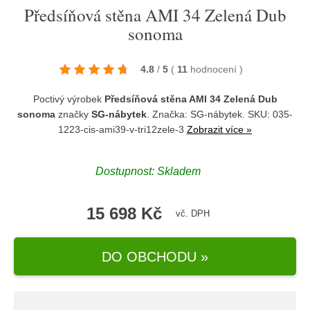
Předsíňová stěna AMI 34 Zelená Dub
sonoma
4.8
/
5
(
11
hodnocení
)
Poctivý výrobek
Předsíňová stěna AMI 34 Zelená Dub
sonoma
značky
SG-nábytek
. Značka:
SG-nábytek
. SKU: 035-
1223-cis-ami39-v-tri12zele-3
Zobrazit více »
Dostupnost:
Skladem
15 698 Kč
vč. DPH
DO OBCHODU »