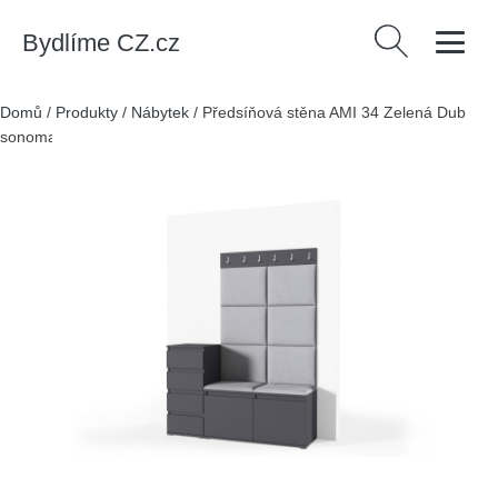
Bydlíme CZ.cz
Vyhledávání
Domů
/
Produkty
/
Nábytek
/
Předsíňová stěna AMI 34 Zelená Dub
sonoma