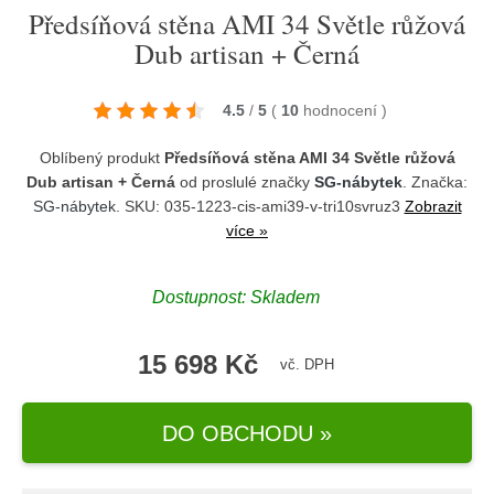
Předsíňová stěna AMI 34 Světle růžová
Dub artisan + Černá
4.5
/
5
(
10
hodnocení
)
Oblíbený produkt
Předsíňová stěna AMI 34 Světle růžová
Dub artisan + Černá
od proslulé značky
SG-nábytek
. Značka:
SG-nábytek
. SKU: 035-1223-cis-ami39-v-tri10svruz3
Zobrazit
více »
Dostupnost:
Skladem
15 698 Kč
vč. DPH
DO OBCHODU »