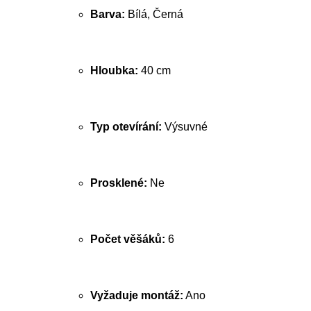
Barva:
Bílá, Černá
Hloubka:
40 cm
Typ otevírání:
Výsuvné
Prosklené:
Ne
Počet věšáků:
6
Vyžaduje montáž:
Ano