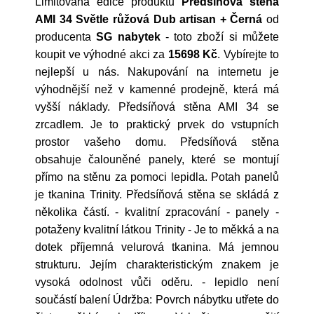
Limitovaná edice produktu
Předsíňová stěna
AMI 34 Světle růžová Dub artisan + Černá
od
producenta
SG nabytek
- toto zboží si můžete
koupit ve výhodné akci za
15698 Kč
. Vybírejte to
nejlepší u nás. Nakupování na internetu je
výhodnější než v kamenné prodejně, která má
vyšší náklady. Předsíňová stěna AMI 34 se
zrcadlem. Je to praktický prvek do vstupních
prostor vašeho domu. Předsíňová stěna
obsahuje čalouněné panely, které se montují
přímo na stěnu za pomoci lepidla. Potah panelů
je tkanina Trinity. Předsíňová stěna se skládá z
několika částí. - kvalitní zpracování - panely -
potaženy kvalitní látkou Trinity - Je to měkká a na
dotek příjemná velurová tkanina. Má jemnou
strukturu. Jejím charakteristickým znakem je
vysoká odolnost vůči oděru. - lepidlo není
součástí balení Údržba: Povrch nábytku utřete do