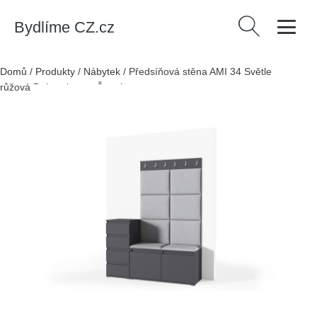
Bydlíme CZ.cz
Vyhledávání
Domů
/
Produkty
/
Nábytek
/
Předsíňová stěna AMI 34 Světle
růžová Dub artisan + Černá