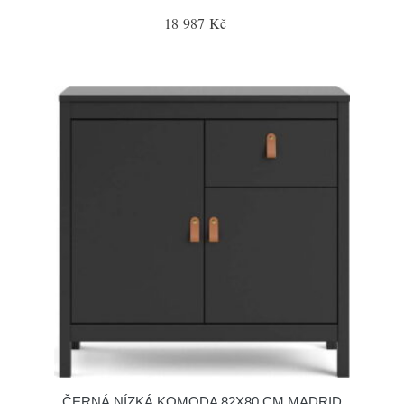
18 987 Kč
ČERNÁ NÍZKÁ KOMODA 82X80 CM MADRID