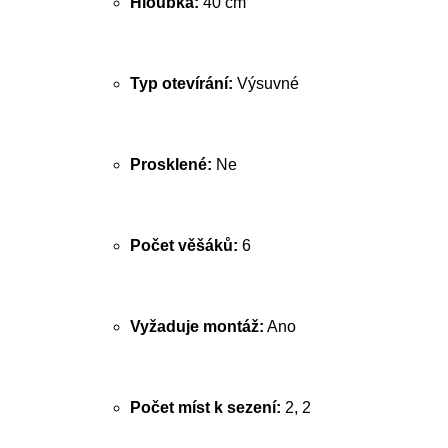
Hloubka:
40 cm
Typ otevírání:
Výsuvné
Prosklené:
Ne
Počet věšáků:
6
Vyžaduje montáž:
Ano
Počet míst k sezení:
2, 2