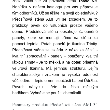
zboží zakoupíte za příznivou cenu
15698 Kč
.
Nabídku v našem katalogu pro vás připravuje
tým odborníků. Už se těšíte na svoji objednávku?
Předsíňová stěna AMI 34 se zrcadlem. Je to
praktický prvek do vstupních prostor vašeho
domu. Předsíňová stěna obsahuje čalouněné
panely, které se montují přímo na stěnu za
pomoci lepidla. Potah panelů je tkanina Trinity.
Předsíňová stěna se skládá z několika částí. -
kvalitní zpracování - panely - potaženy kvalitní
látkou Trinity - Je to měkká a na dotek příjemná
velurová tkanina. Má jemnou strukturu. Jejím
charakteristickým znakem je vysoká odolnost
vůči oděru. - lepidlo není součástí balení Údržba:
Povrch nábytku utřete do čista měkkým
hadříkem. Vyhněte se použití chemikálií.
Parametry produktu Předsíňová stěna AMI 34