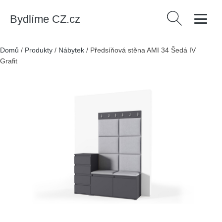
Bydlíme CZ.cz
Vyhledávání
Domů
/
Produkty
/
Nábytek
/
Předsíňová stěna AMI 34 Šedá IV
Grafit