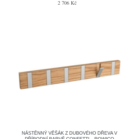
2 706 Kč
NÁSTĚNNÝ VĚŠÁK Z DUBOVÉHO DŘEVA V
PŘÍRODNÍ BARVĚ CONFETTI – ROWICO