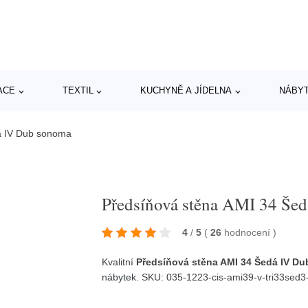
ACE
TEXTIL
KUCHYNĚ A JÍDELNA
NÁBY
á IV Dub sonoma
Předsíňová stěna AMI 34 Še
4
/
5
(
26
hodnocení
)
Kvalitní
Předsíňová stěna AMI 34 Šedá IV D
nábytek
. SKU: 035-1223-cis-ami39-v-tri33sed