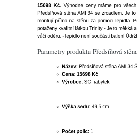
15698 Kč
. Výhodné ceny máme pro všechny
Předsíňová stěna AMI 34 se zrcadlem. Je to
montují přímo na stěnu za pomoci lepidla. Pot
potaženy kvalitní látkou Trinity - Je to měkk
vůči oděru. - lepidlo není součástí balení Úd
Parametry produktu Předsíňová st
Název:
Předsíňová stěna AMI 34 
Cena:
15698 Kč
Výrobce:
SG nabytek
Výška sedu:
49,5 cm
Počet polic:
1