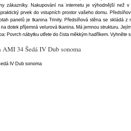
 zákazníky. Nakupování na internetu je výhodnější než v 
 praktický prvek do vstupních prostor vašeho domu. Předsíňov
ah panelů je tkanina Trinity. Předsíňová stěna se skládá z ně
á a na dotek příjemná velurová tkanina. Má jemnou strukturu. Jej
ržba: Povrch nábytku utřete do čista měkkým hadříkem. Vyhněte s
ěna AMI 34 Šedá IV Dub sonoma
Šedá IV Dub sonoma