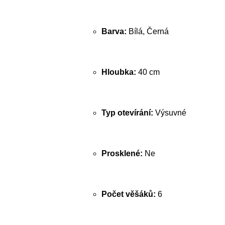
Barva:
Bílá, Černá
Hloubka:
40 cm
Typ otevírání:
Výsuvné
Prosklené:
Ne
Počet věšáků:
6