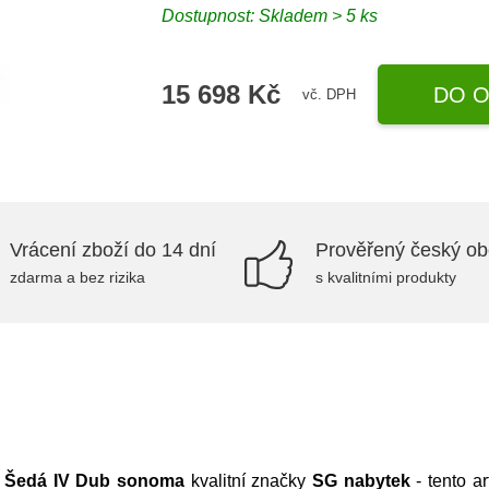
Dostupnost:
Skladem > 5 ks
15 698 Kč
DO O
vč. DPH
Vrácení zboží do 14 dní
Prověřený český o
zdarma a bez rizika
s kvalitními produkty
4 Šedá IV Dub sonoma
kvalitní značky
SG nabytek
- tento ar