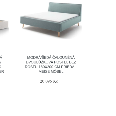
Á
MODRÁ/ŠEDÁ ČALOUNĚNÁ
S
DVOULŮŽKOVÁ POSTEL BEZ
S
ROŠTU 180X200 CM FRIEDA –
ER –
MEISE MÖBEL
20 096 Kč