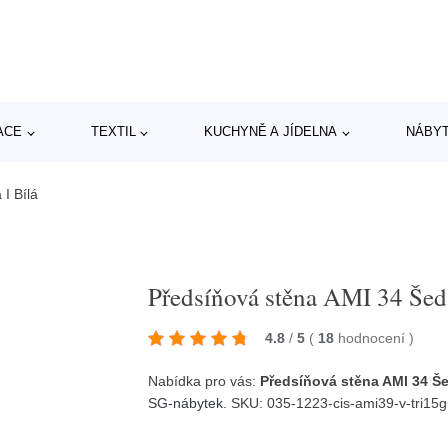
ACE
TEXTIL
KUCHYNĚ A JÍDELNA
NÁBY
I Bílá
Předsíňová stěna AMI 34 Šedá
4.8
/
5
(
18
hodnocení
)
Nabídka pro vás:
Předsíňová stěna AMI 34 Še
SG-nábytek
. SKU: 035-1223-cis-ami39-v-tri15