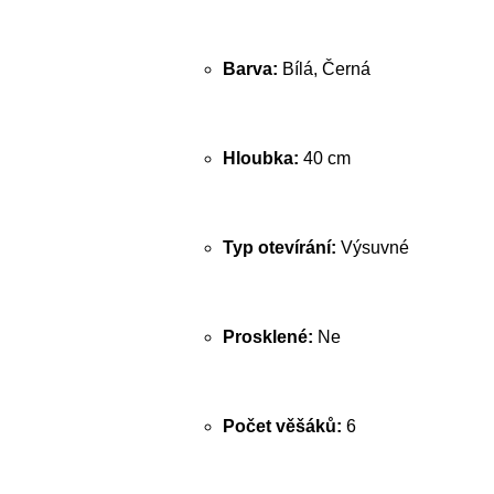
Barva:
Bílá, Černá
Hloubka:
40 cm
Typ otevírání:
Výsuvné
Prosklené:
Ne
Počet věšáků:
6