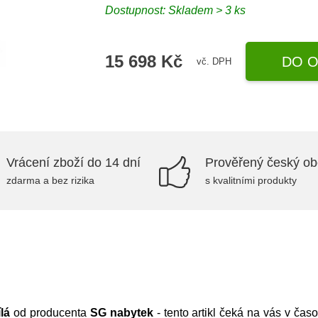
Dostupnost:
Skladem > 3 ks
15 698 Kč
DO O
vč. DPH
Vrácení zboží do 14 dní
Prověřený český o
zdarma a bez rizika
s kvalitními produkty
lá
od producenta
SG nabytek
- tento artikl čeká na vás v č