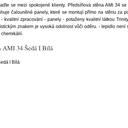
aďte se mezi spokojené klienty. Předsíňová stěna AMI 34 se 
uje čalouněné panely, které se montují přímo na stěnu za pomo
- kvalitní zpracování - panely - potaženy kvalitní látkou Trin
istickým znakem je vysoká odolnost vůči oděru. - lepidlo není
 chemikálií.
a AMI 34 Šedá I Bílá
edá I Bílá