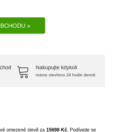
BCHODU »
bchod
Nakupujte kdykoli
máme otevřeno 24 hodin denně
asové omezené slevě za
15698 Kč
. Podívejte se