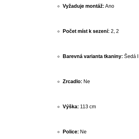
Vyžaduje montáž:
Ano
Počet míst k sezení:
2, 2
Barevná varianta tkaniny:
Šedá I
Zrcadlo:
Ne
Výška:
113 cm
Police:
Ne