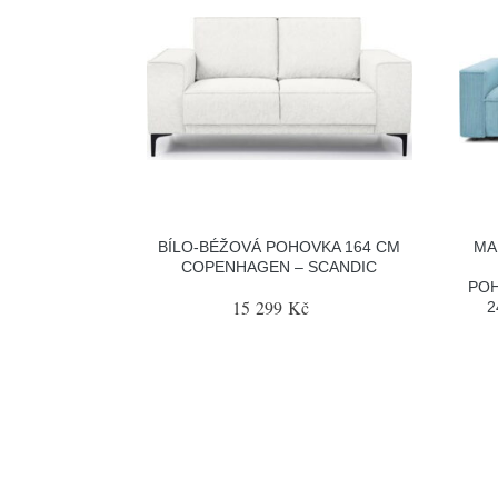
BÍLO-BÉŽOVÁ POHOVKA 164 CM
MA
COPENHAGEN – SCANDIC
POH
15 299 Kč
2