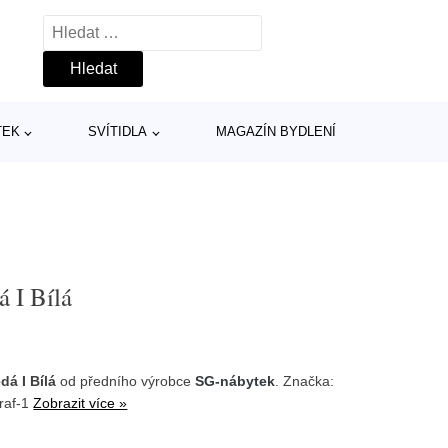
Vyhledávání
TEK
SVÍTIDLA
MAGAZÍN BYDLENÍ
 I Bílá
dá I Bílá
od předního výrobce
SG-nábytek
. Značka:
graf-1
Zobrazit více »