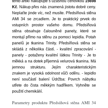
tento artikl nakupujte s úžasnou cenovkou
15698
Kč
. Nákup přes nás znamená jistotu dobré ceny.
Neplaťte jinde víc, než musíte. Předsíňová stěna
AMI 34 se zrcadlem. Je to praktický prvek do
vstupních prostor vašeho domu. Předsíňová
stěna obsahuje čalouněné panely, které se
montují přímo na stěnu za pomoci lepidla. Potah
panelů je tkanina Trinity. Předsíňová stěna se
skládá z několika částí. - kvalitní zpracování -
panely - potaženy kvalitní látkou Trinity - Je to
měkká a na dotek příjemná velurová tkanina. Má
jemnou strukturu. Jejím charakteristickým
znakem je vysoká odolnost vůči oděru. - lepidlo
není součástí balení Údržba: Povrch nábytku
utřete do čista měkkým hadříkem. Vyhněte se
použití chemikálií.
Parametry produktu Předsíňová stěna AMI 34