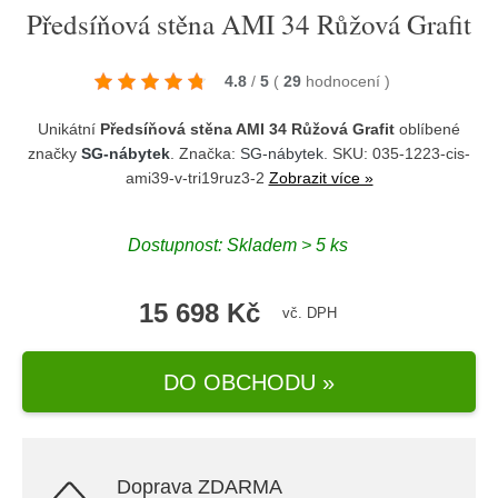
Předsíňová stěna AMI 34 Růžová Grafit
4.8
/
5
(
29
hodnocení
)
Unikátní
Předsíňová stěna AMI 34 Růžová Grafit
oblíbené
značky
SG-nábytek
. Značka:
SG-nábytek
. SKU: 035-1223-cis-
ami39-v-tri19ruz3-2
Zobrazit více »
Dostupnost:
Skladem > 5 ks
15 698 Kč
vč. DPH
DO OBCHODU »
Doprava ZDARMA