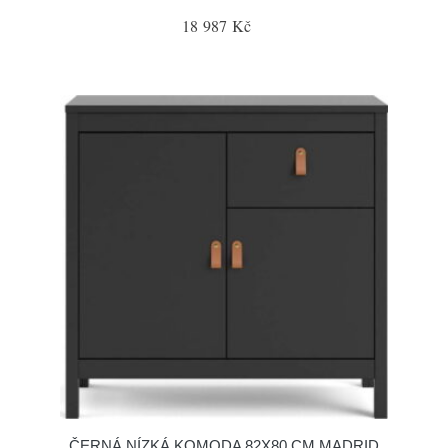
18 987 Kč
ČERNÁ NÍZKÁ KOMODA 82X80 CM MADRID