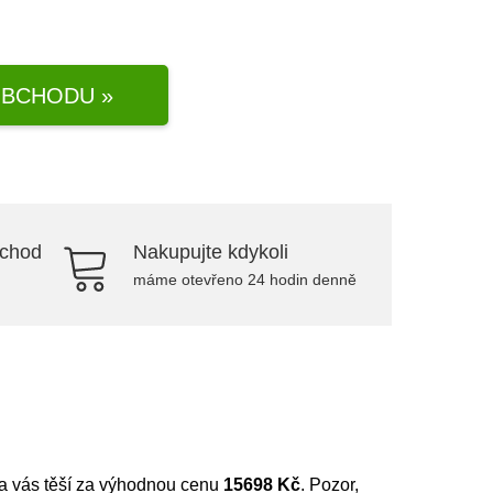
BCHODU »
bchod
Nakupujte kdykoli
máme otevřeno 24 hodin denně
 na vás těší za výhodnou cenu
15698 Kč
. Pozor,