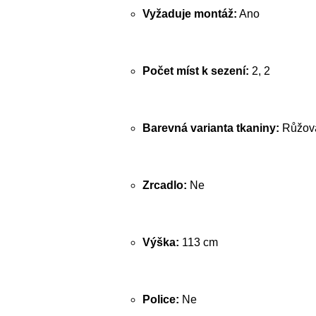
Vyžaduje montáž:
Ano
Počet míst k sezení:
2, 2
Barevná varianta tkaniny:
Růžov
Zrcadlo:
Ne
Výška:
113 cm
Police:
Ne