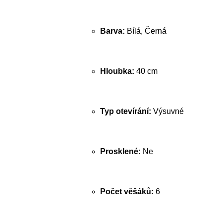
Barva:
Bílá, Černá
Hloubka:
40 cm
Typ otevírání:
Výsuvné
Prosklené:
Ne
Počet věšáků:
6