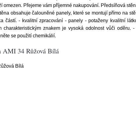
ží omezen. Přejeme vám příjemné nakupování. Předsíňová stěna 
ěna obsahuje čalouněné panely, které se montují přímo na stě
a částí. - kvalitní zpracování - panely - potaženy kvalitní lá
m charakteristickým znakem je vysoká odolnost vůči oděru. -
něte se použití chemikálií.
na AMI 34 Růžová Bílá
Růžová Bílá