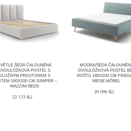
SVĚTLE ŠEDÁ ČALOUNĚNÁ
MODRÁ/ŠEDÁ ČALOUNĚN
DVOULŮŽKOVÁ POSTEL S
DVOULŮŽKOVÁ POSTEL B
ÚLOŽNÝM PROSTOREM S
ROŠTU 180X200 CM FRIED
TEM 180X200 CM JUNIPER –
MEISE MÖBEL
MAZZINI BEDS
20 096 Kč
22 133 Kč