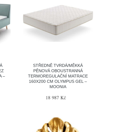
Á
STŘEDNĚ TVRDÁ/MĚKKÁ
EZ
PĚNOVÁ OBOUSTRANNÁ
A –
TERMOREGULAČNÍ MATRACE
160X200 CM OLYMPUS GEL –
MOONIA
18 987 Kč