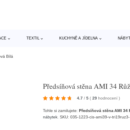
ACE
TEXTIL
KUCHYNĚ A JÍDELNA
NÁBY
vá Bílá
Předsíňová stěna AMI 34 Růž
4.7
/
5
(
29
hodnocení
)
Tohle si zamilujete:
Předsíňová stěna AMI 34 
nábytek
. SKU: 035-1223-cis-ami39-v-tri19ruz3