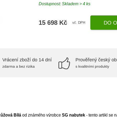
Dostupnost:
Skladem > 4 ks
15 698 Kč
DO O
vč. DPH
Vrácení zboží do 14 dní
Prověřený český o
zdarma a bez rizika
s kvalitními produkty
Růžová Bílá
od známého výrobce
SG nabytek
- tento artikl se