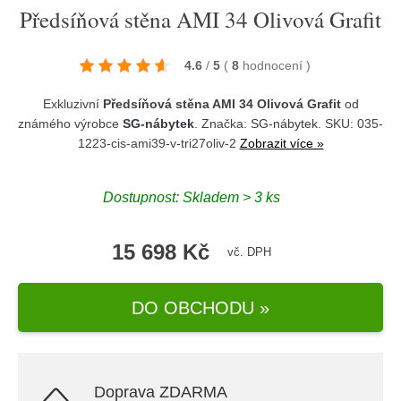
Předsíňová stěna AMI 34 Olivová Grafit
4.6
/
5
(
8
hodnocení
)
Exkluzivní
Předsíňová stěna AMI 34 Olivová Grafit
od
známého výrobce
SG-nábytek
. Značka:
SG-nábytek
. SKU: 035-
1223-cis-ami39-v-tri27oliv-2
Zobrazit více »
Dostupnost:
Skladem > 3 ks
15 698 Kč
vč. DPH
DO OBCHODU »
Doprava ZDARMA