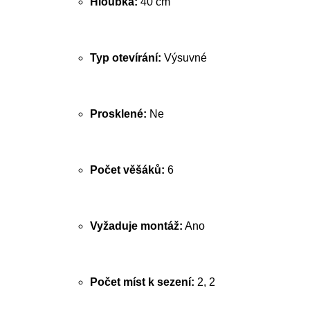
Hloubka:
40 cm
Typ otevírání:
Výsuvné
Prosklené:
Ne
Počet věšáků:
6
Vyžaduje montáž:
Ano
Počet míst k sezení:
2, 2