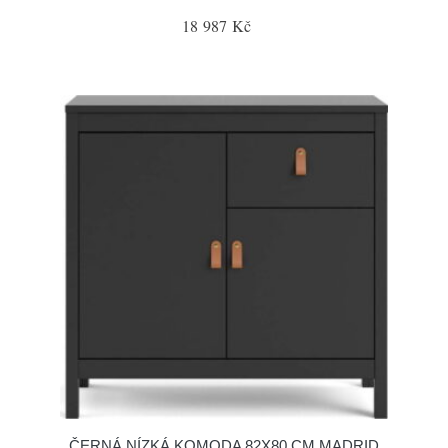
18 987 Kč
ČERNÁ NÍZKÁ KOMODA 82X80 CM MADRID