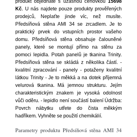
produkt objednáte s úžasnou cenovkou
15698
Kč
. U nás najdete pouze produkty prověřených
prodejců, Neplaťte jinde víc, než musíte.
Předsíňová stěna AMI 34 se zrcadlem. Je to
praktický prvek do vstupních prostor vašeho
domu. Předsíňová stěna obsahuje čalouněné
panely, které se montují přímo na stěnu za
pomoci lepidla. Potah panelů je tkanina Trinity.
Předsíňová stěna se skládá z několika částí. -
kvalitní zpracování - panely - potaženy kvalitní
látkou Trinity - Je to měkká a na dotek příjemná
velurová tkanina. Má jemnou strukturu. Jejím
charakteristickým znakem je vysoká odolnost
vůči oděru. - lepidlo není součástí balení Údržba:
Povrch nábytku utřete do čista měkkým
hadříkem. Vyhněte se použití chemikálií.
Parametry produktu Předsíňová stěna AMI 34