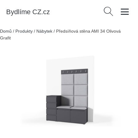
Bydlíme CZ.cz
Vyhledávání
Domů
/
Produkty
/
Nábytek
/
Předsíňová stěna AMI 34 Olivová
Grafit