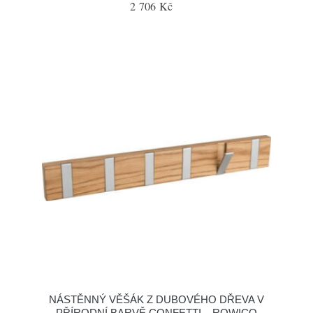
2 706 Kč
NÁSTĚNNÝ VĚŠÁK Z DUBOVÉHO DŘEVA V
PŘÍRODNÍ BARVĚ CONFETTI – ROWICO