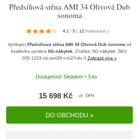
Předsíňová stěna AMI 34 Olivová Dub
sonoma
4.1
/
5
(
12
hodnocení
)
Vynikající
Předsíňová stěna AMI 34 Olivová Dub sonoma
od
kvalitního výrobce
SG-nábytek
. Značka:
SG-nábytek
. SKU:
035-1223-cis-ami39-v-tri27oliv-3
Zobrazit více »
Dostupnost:
Skladem > 5 ks
15 698 Kč
vč. DPH
DO OBCHODU »