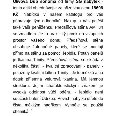
Olivová Dub sonoma
od firmy
SG nabytek
-
tento artikl objednávejte za příznivou cenu
15698
Kč
. Nabídku v našem katalogu pro vás
připravuje tým odborníků. Nákup u nás potěší
také vaši peněženku. Předsíňová stěna AMI 34
se zrcadlem. Je to praktický prvek do vstupních
prostor vašeho domu. Předsíňová stěna
obsahuje čalouněné panely, které se montují
přímo na stěnu za pomoci lepidla. Potah panelů
je tkanina Trinity. Předsíňová stěna se skládá z
několika částí. - kvalitní zpracování - panely -
potaženy kvalitní látkou Trinity - Je to měkká a na
dotek příjemná velurová tkanina. Má jemnou
strukturu. Jejím charakteristickým znakem je
vysoká odolnost vůči oděru. - lepidlo není
součástí balení Údržba: Povrch nábytku utřete do
čista měkkým hadříkem. Vyhněte se použití
chemikálií.