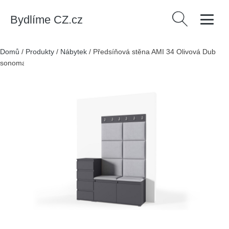
Bydlíme CZ.cz
Vyhledávání
Domů
/
Produkty
/
Nábytek
/
Předsíňová stěna AMI 34 Olivová Dub
sonoma