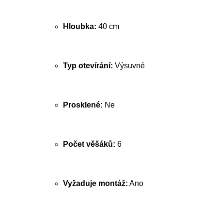
Hloubka:
40 cm
Typ otevírání:
Výsuvné
Prosklené:
Ne
Počet věšáků:
6
Vyžaduje montáž:
Ano