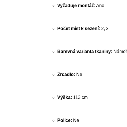
Vyžaduje montáž:
Ano
Počet míst k sezení:
2, 2
Barevná varianta tkaniny:
Námoř
Zrcadlo:
Ne
Výška:
113 cm
Police:
Ne