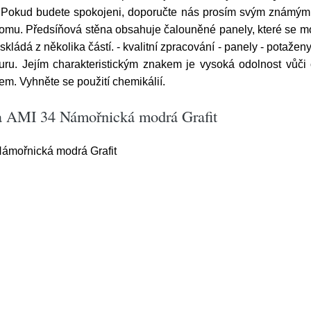
 Pokud budete spokojeni, doporučte nás prosím svým známým.
domu. Předsíňová stěna obsahuje čalouněné panely, které se mo
kládá z několika částí. - kvalitní zpracování - panely - potaženy
uru. Jejím charakteristickým znakem je vysoká odolnost vůči o
em. Vyhněte se použití chemikálií.
na AMI 34 Námořnická modrá Grafit
ámořnická modrá Grafit