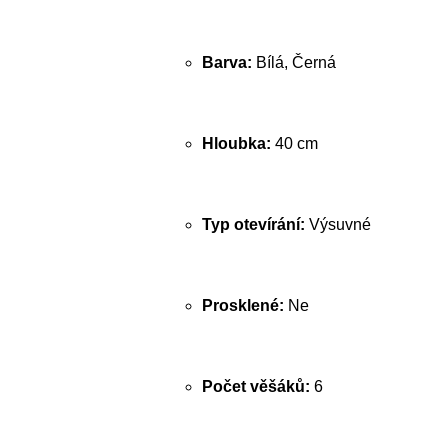
Barva:
Bílá, Černá
Hloubka:
40 cm
Typ otevírání:
Výsuvné
Prosklené:
Ne
Počet věšáků:
6