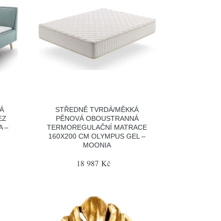
Á
STŘEDNĚ TVRDÁ/MĚKKÁ
EZ
PĚNOVÁ OBOUSTRANNÁ
A –
TERMOREGULAČNÍ MATRACE
160X200 CM OLYMPUS GEL –
MOONIA
18 987 Kč