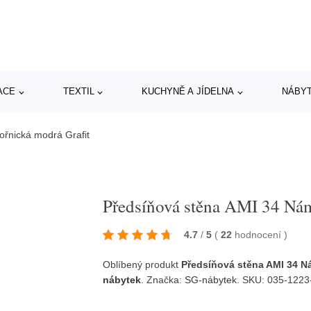
ACE
TEXTIL
KUCHYNĚ A JÍDELNA
NÁBY
řnická modrá Grafit
Předsíňová stěna AMI 34 Nám
4.7
/
5
(
22
hodnocení
)
Oblíbený produkt
Předsíňová stěna AMI 34 N
nábytek
. Značka:
SG-nábytek
. SKU: 035-1223