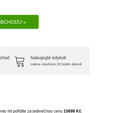
BCHODU »
bchod
Nakupujte kdykoli
máme otevřeno 24 hodin denně
ento hit pořídíte za jedinečnou cenu
15698 Kč
.