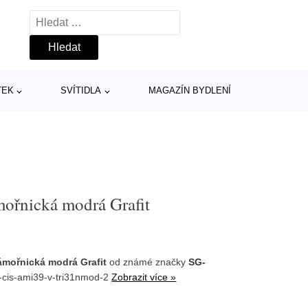
Vyhledávání
TEK
SVÍTIDLA
MAGAZÍN BYDLENÍ
ořnická modrá Grafit
ámořnická modrá Grafit
od známé značky
SG-
-cis-ami39-v-tri31nmod-2
Zobrazit více »