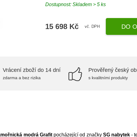
Dostupnost:
Skladem > 5 ks
15 698 Kč
DO O
vč. DPH
Vrácení zboží do 14 dní
Prověřený český o
zdarma a bez rizika
s kvalitními produkty
mořnická modrá Grafit
pocházející od značky
SG nabytek
- t