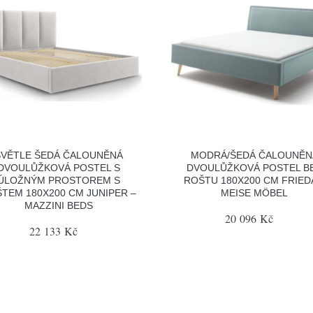
SVĚTLE ŠEDÁ ČALOUNĚNÁ
MODRÁ/ŠEDÁ ČALOUNĚN
DVOULŮŽKOVÁ POSTEL S
DVOULŮŽKOVÁ POSTEL B
ÚLOŽNÝM PROSTOREM S
ROŠTU 180X200 CM FRIED
TEM 180X200 CM JUNIPER –
MEISE MÖBEL
MAZZINI BEDS
20 096 Kč
22 133 Kč