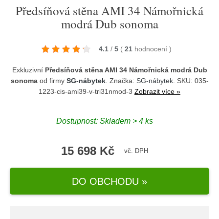
Předsíňová stěna AMI 34 Námořnická
modrá Dub sonoma
4.1
/
5
(
21
hodnocení
)
Exkluzivní
Předsíňová stěna AMI 34 Námořnická modrá Dub
sonoma
od firmy
SG-nábytek
. Značka:
SG-nábytek
. SKU: 035-
1223-cis-ami39-v-tri31nmod-3
Zobrazit více »
Dostupnost:
Skladem > 4 ks
15 698 Kč
vč. DPH
DO OBCHODU »