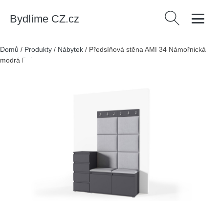
Bydlíme CZ.cz
Vyhledávání
Domů
/
Produkty
/
Nábytek
/
Předsíňová stěna AMI 34 Námořnická
modrá Dub sonoma