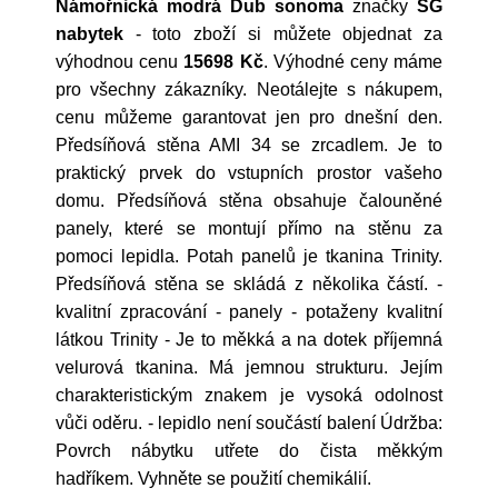
Námořnická modrá Dub sonoma
značky
SG
nabytek
- toto zboží si můžete objednat za
výhodnou cenu
15698 Kč
. Výhodné ceny máme
pro všechny zákazníky. Neotálejte s nákupem,
cenu můžeme garantovat jen pro dnešní den.
Předsíňová stěna AMI 34 se zrcadlem. Je to
praktický prvek do vstupních prostor vašeho
domu. Předsíňová stěna obsahuje čalouněné
panely, které se montují přímo na stěnu za
pomoci lepidla. Potah panelů je tkanina Trinity.
Předsíňová stěna se skládá z několika částí. -
kvalitní zpracování - panely - potaženy kvalitní
látkou Trinity - Je to měkká a na dotek příjemná
velurová tkanina. Má jemnou strukturu. Jejím
charakteristickým znakem je vysoká odolnost
vůči oděru. - lepidlo není součástí balení Údržba:
Povrch nábytku utřete do čista měkkým
hadříkem. Vyhněte se použití chemikálií.