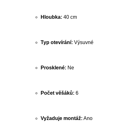
Hloubka:
40 cm
Typ otevírání:
Výsuvné
Prosklené:
Ne
Počet věšáků:
6
Vyžaduje montáž:
Ano