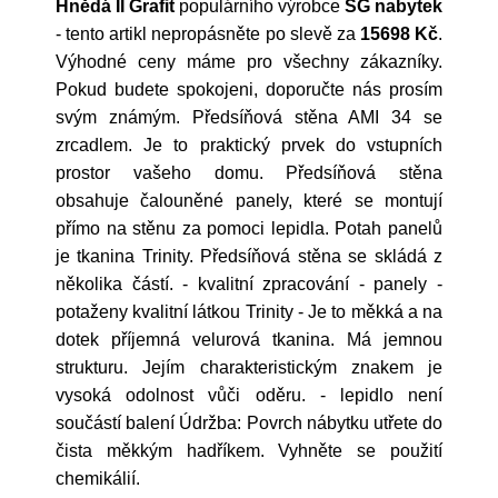
Hnědá II Grafit
populárního výrobce
SG nabytek
- tento artikl nepropásněte po slevě za
15698 Kč
.
Výhodné ceny máme pro všechny zákazníky.
Pokud budete spokojeni, doporučte nás prosím
svým známým. Předsíňová stěna AMI 34 se
zrcadlem. Je to praktický prvek do vstupních
prostor vašeho domu. Předsíňová stěna
obsahuje čalouněné panely, které se montují
přímo na stěnu za pomoci lepidla. Potah panelů
je tkanina Trinity. Předsíňová stěna se skládá z
několika částí. - kvalitní zpracování - panely -
potaženy kvalitní látkou Trinity - Je to měkká a na
dotek příjemná velurová tkanina. Má jemnou
strukturu. Jejím charakteristickým znakem je
vysoká odolnost vůči oděru. - lepidlo není
součástí balení Údržba: Povrch nábytku utřete do
čista měkkým hadříkem. Vyhněte se použití
chemikálií.