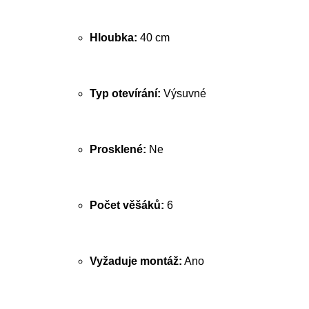
Hloubka:
40 cm
Typ otevírání:
Výsuvné
Prosklené:
Ne
Počet věšáků:
6
Vyžaduje montáž:
Ano