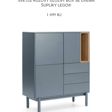
SVĚTLE RŮŽOVÝ ÚLOŽNÝ BOX SE DVĚMA
ŠUPLÍKY LEGO®
1 699 Kč