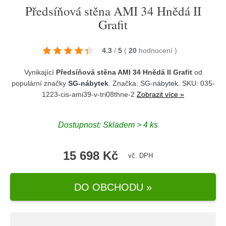
Předsíňová stěna AMI 34 Hnědá II
Grafit
4.3
/
5
(
20
hodnocení
)
Vynikající
Předsíňová stěna AMI 34 Hnědá II Grafit
od
populární značky
SG-nábytek
. Značka:
SG-nábytek
. SKU: 035-
1223-cis-ami39-v-tri08thne-2
Zobrazit více »
Dostupnost:
Skladem > 4 ks
15 698 Kč
vč. DPH
DO OBCHODU »