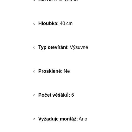
Hloubka:
40 cm
Typ otevírání:
Výsuvné
Prosklené:
Ne
Počet věšáků:
6
Vyžaduje montáž:
Ano