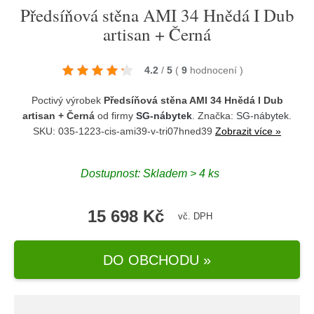
Předsíňová stěna AMI 34 Hnědá I Dub
artisan + Černá
4.2
/
5
(
9
hodnocení
)
Poctivý výrobek
Předsíňová stěna AMI 34 Hnědá I Dub
artisan + Černá
od firmy
SG-nábytek
. Značka:
SG-nábytek
.
SKU: 035-1223-cis-ami39-v-tri07hned39
Zobrazit více »
Dostupnost:
Skladem > 4 ks
15 698 Kč
vč. DPH
DO OBCHODU »