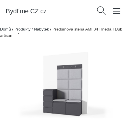
Bydlíme CZ.cz
Vyhledávání
Domů
/
Produkty
/
Nábytek
/
Předsíňová stěna AMI 34 Hnědá I Dub
artisan + Černá