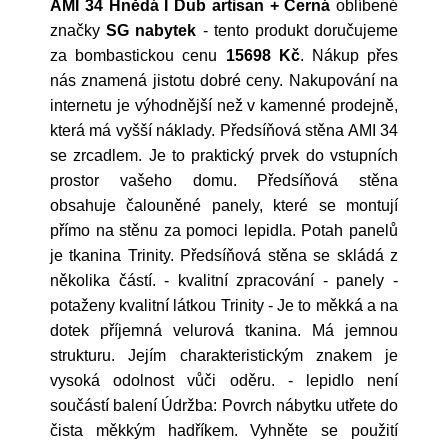
AMI 34 Hnědá I Dub artisan + Černá
oblíbené
značky
SG nabytek
- tento produkt doručujeme
za bombastickou cenu
15698 Kč
. Nákup přes
nás znamená jistotu dobré ceny. Nakupování na
internetu je výhodnější než v kamenné prodejně,
která má vyšší náklady. Předsíňová stěna AMI 34
se zrcadlem. Je to praktický prvek do vstupních
prostor vašeho domu. Předsíňová stěna
obsahuje čalouněné panely, které se montují
přímo na stěnu za pomoci lepidla. Potah panelů
je tkanina Trinity. Předsíňová stěna se skládá z
několika částí. - kvalitní zpracování - panely -
potaženy kvalitní látkou Trinity - Je to měkká a na
dotek příjemná velurová tkanina. Má jemnou
strukturu. Jejím charakteristickým znakem je
vysoká odolnost vůči oděru. - lepidlo není
součástí balení Údržba: Povrch nábytku utřete do
čista měkkým hadříkem. Vyhněte se použití