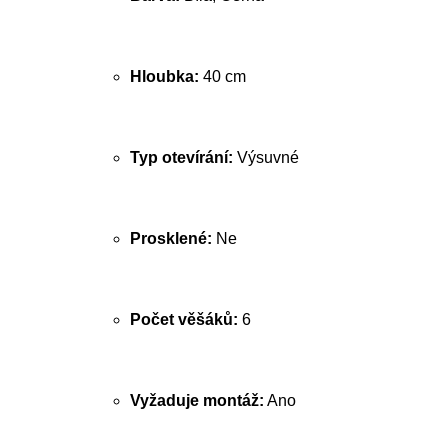
Hloubka:
40 cm
Typ otevírání:
Výsuvné
Prosklené:
Ne
Počet věšáků:
6
Vyžaduje montáž:
Ano