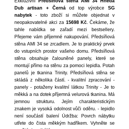
Exkluzivní
Předsíňová stěna AMI 34 Hnědá
Dub artisan + Černá
od top výrobce
SG
nabytek
- toto zboží si můžete objednat v
neopakovatelné akci za
15698 Kč
. Čekáme, že
tahle nabídka se zařadí mezi bestsellery.
Přejeme vám příjemné nakupování. Předsíňová
stěna AMI 34 se zrcadlem. Je to praktický prvek
do vstupních prostor vašeho domu. Předsíňová
stěna obsahuje čalouněné panely, které se
montují přímo na stěnu za pomoci lepidla. Potah
panelů je tkanina Trinity. Předsíňová stěna se
skládá z několika částí. - kvalitní zpracování -
panely - potaženy kvalitní látkou Trinity - Je to
měkká a na dotek příjemná velurová tkanina. Má
jemnou strukturu. Jejím charakteristickým
znakem je vysoká odolnost vůči oděru. - lepidlo
není součástí balení Údržba: Povrch nábytku
utřete do čista měkkým hadříkem. Vyhněte se