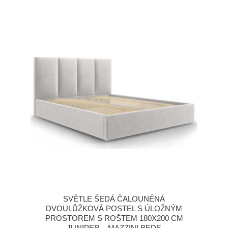
SVĚTLE ŠEDÁ ČALOUNĚNÁ
DVOULŮŽKOVÁ POSTEL S ÚLOŽNÝM
PROSTOREM S ROŠTEM 180X200 CM
JUNIPER – MAZZINI BEDS