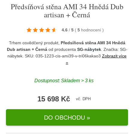
Předsíňová stěna AMI 34 Hnědá Dub
artisan + Černá
4.6
/
5
(
5
hodnocení
)
Trhem osvědčený produkt,
Předsíňová stěna AMI 34 Hnědá
Dub artisan + Černá
od producenta
SG-nábytek
. Značka:
SG-
nábytek
. SKU: 035-1223-cis-ami39-v-tri06kakao3
Zobrazit více
»
Dostupnost:
Skladem > 3 ks
15 698 Kč
vč. DPH
DO OBCHODU »