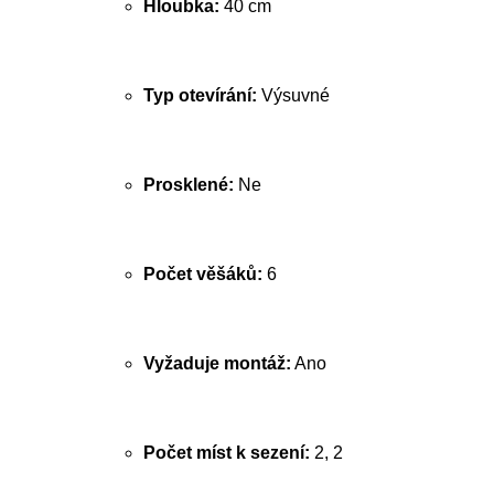
Hloubka:
40 cm
Typ otevírání:
Výsuvné
Prosklené:
Ne
Počet věšáků:
6
Vyžaduje montáž:
Ano
Počet míst k sezení:
2, 2