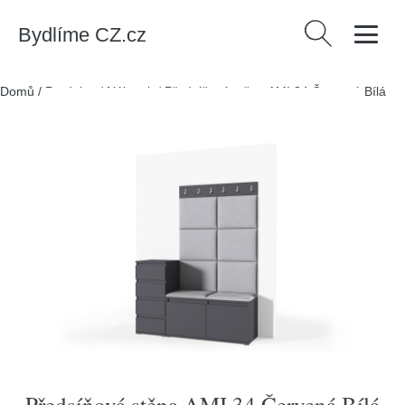
Bydlíme CZ.cz
Vyhledávání
Domů
/
Produkty
/
Nábytek
/
Předsíňová stěna AMI 34 Červená Bílá
Předsíňová stěna AMI 34 Červená Bílá