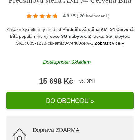
4.9
/
5
(
20
hodnocení
)
Zákazníky oblíbený produkt
Předsíňová stěna AMI 34 Červená
Bílá
populárního výrobce
SG-nábytek
. Značka:
SG-nábytek
.
SKU: 035-1223-cis-ami39-v-tri09cerv-1
Zobrazit více »
Dostupnost:
Skladem
15 698 Kč
vč. DPH
DO OBCHODU »
Doprava ZDARMA