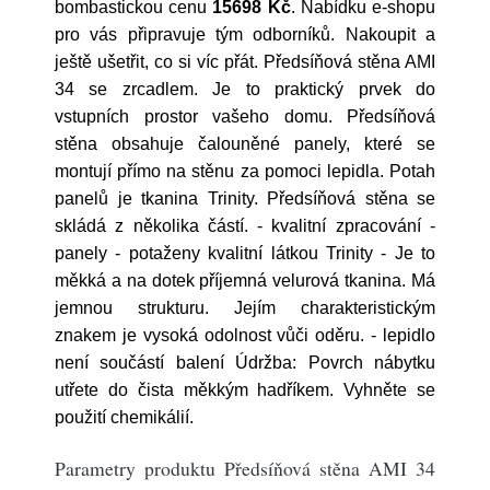
bombastickou cenu
15698 Kč
. Nabídku e-shopu
pro vás připravuje tým odborníků. Nakoupit a
ještě ušetřit, co si víc přát. Předsíňová stěna AMI
34 se zrcadlem. Je to praktický prvek do
vstupních prostor vašeho domu. Předsíňová
stěna obsahuje čalouněné panely, které se
montují přímo na stěnu za pomoci lepidla. Potah
panelů je tkanina Trinity. Předsíňová stěna se
skládá z několika částí. - kvalitní zpracování -
panely - potaženy kvalitní látkou Trinity - Je to
měkká a na dotek příjemná velurová tkanina. Má
jemnou strukturu. Jejím charakteristickým
znakem je vysoká odolnost vůči oděru. - lepidlo
není součástí balení Údržba: Povrch nábytku
utřete do čista měkkým hadříkem. Vyhněte se
použití chemikálií.
Parametry produktu Předsíňová stěna AMI 34