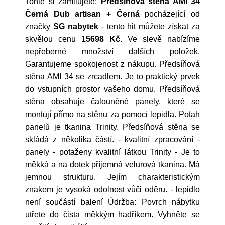
Tohle si zamilujete:
Předsíňová stěna AMI 34
Černá Dub artisan + Černá
pocházející od
značky
SG nabytek
- tento hit můžete získat za
skvělou cenu
15698 Kč
. Ve slevě nabízíme
nepřeberné množství dalších položek.
Garantujeme spokojenost z nákupu. Předsíňová
stěna AMI 34 se zrcadlem. Je to praktický prvek
do vstupních prostor vašeho domu. Předsíňová
stěna obsahuje čalouněné panely, které se
montují přímo na stěnu za pomoci lepidla. Potah
panelů je tkanina Trinity. Předsíňová stěna se
skládá z několika částí. - kvalitní zpracování -
panely - potaženy kvalitní látkou Trinity - Je to
měkká a na dotek příjemná velurová tkanina. Má
jemnou strukturu. Jejím charakteristickým
znakem je vysoká odolnost vůči oděru. - lepidlo
není součástí balení Údržba: Povrch nábytku
utřete do čista měkkým hadříkem. Vyhněte se