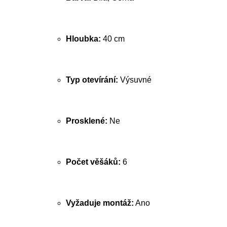
Hloubka:
40 cm
Typ otevírání:
Výsuvné
Prosklené:
Ne
Počet věšáků:
6
Vyžaduje montáž:
Ano