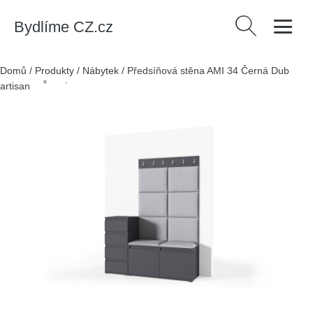
Bydlíme CZ.cz
Vyhledávání
Domů
/
Produkty
/
Nábytek
/
Předsíňová stěna AMI 34 Černá Dub
artisan + Černá