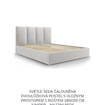
SVĚTLE ŠEDÁ ČALOUNĚNÁ
DVOULŮŽKOVÁ POSTEL S ÚLOŽNÝM
PROSTOREM S ROŠTEM 180X200 CM
JUNIPER – MAZZINI BEDS