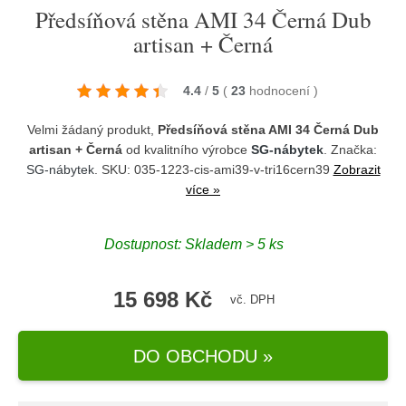
Předsíňová stěna AMI 34 Černá Dub
artisan + Černá
4.4
/
5
(
23
hodnocení
)
Velmi žádaný produkt,
Předsíňová stěna AMI 34 Černá Dub
artisan + Černá
od kvalitního výrobce
SG-nábytek
. Značka:
SG-nábytek
. SKU: 035-1223-cis-ami39-v-tri16cern39
Zobrazit
více »
Dostupnost:
Skladem > 5 ks
15 698 Kč
vč. DPH
DO OBCHODU »