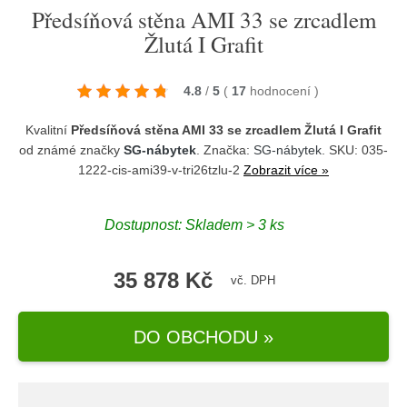
Předsíňová stěna AMI 33 se zrcadlem
Žlutá I Grafit
4.8
/
5
(
17
hodnocení
)
Kvalitní
Předsíňová stěna AMI 33 se zrcadlem Žlutá I Grafit
od známé značky
SG-nábytek
. Značka:
SG-nábytek
. SKU: 035-
1222-cis-ami39-v-tri26tzlu-2
Zobrazit více »
Dostupnost:
Skladem > 3 ks
35 878 Kč
vč. DPH
DO OBCHODU »