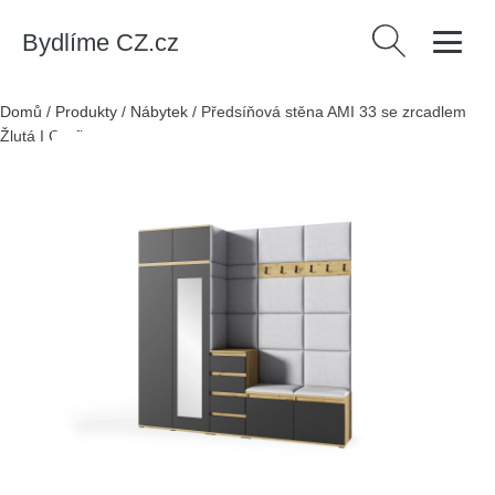
Bydlíme CZ.cz
Vyhledávání
Domů
/
Produkty
/
Nábytek
/
Předsíňová stěna AMI 33 se zrcadlem
Žlutá I Grafit