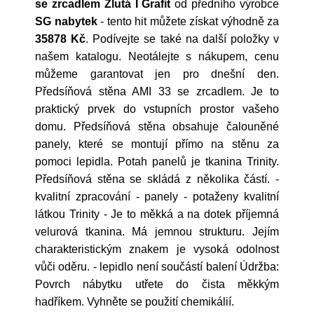
se zrcadlem Žlutá I Grafit
od předního výrobce
SG nabytek
- tento hit můžete získat výhodně za
35878 Kč
. Podívejte se také na další položky v
našem katalogu. Neotálejte s nákupem, cenu
můžeme garantovat jen pro dnešní den.
Předsíňová stěna AMI 33 se zrcadlem. Je to
praktický prvek do vstupních prostor vašeho
domu. Předsíňová stěna obsahuje čalouněné
panely, které se montují přímo na stěnu za
pomoci lepidla. Potah panelů je tkanina Trinity.
Předsíňová stěna se skládá z několika částí. -
kvalitní zpracování - panely - potaženy kvalitní
látkou Trinity - Je to měkká a na dotek příjemná
velurová tkanina. Má jemnou strukturu. Jejím
charakteristickým znakem je vysoká odolnost
vůči oděru. - lepidlo není součástí balení Údržba:
Povrch nábytku utřete do čista měkkým
hadříkem. Vyhněte se použití chemikálií.