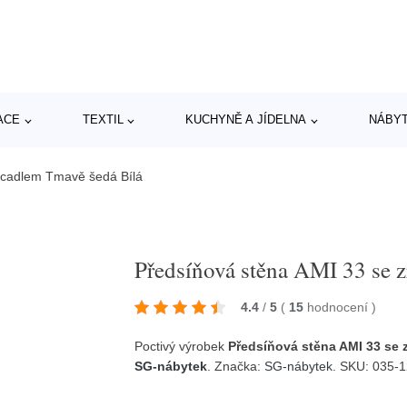
ACE
TEXTIL
KUCHYNĚ A JÍDELNA
NÁBY
rcadlem Tmavě šedá Bílá
Předsíňová stěna AMI 33 se 
4.4
/
5
(
15
hodnocení
)
Poctivý výrobek
Předsíňová stěna AMI 33 se 
SG-nábytek
. Značka:
SG-nábytek
. SKU: 035-1