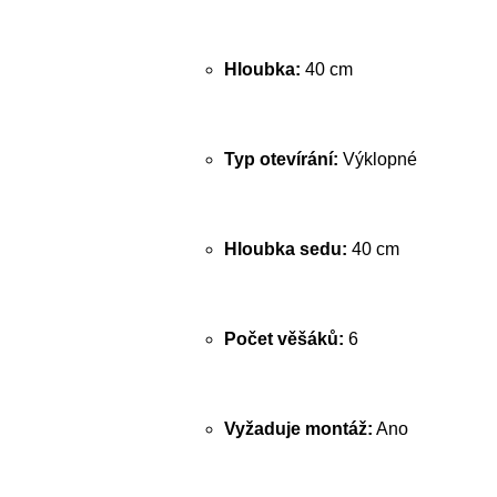
Hloubka:
40 cm
Typ otevírání:
Výklopné
Hloubka sedu:
40 cm
Počet věšáků:
6
Vyžaduje montáž:
Ano