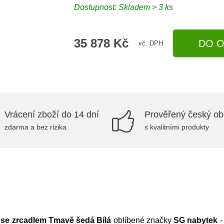
Dostupnost:
Skladem > 3 ks
35 878 Kč
DO O
vč. DPH
Vrácení zboží do 14 dní
Prověřený český o
zdarma a bez rizika
s kvalitními produkty
 se zrcadlem Tmavě šedá Bílá
oblíbené značky
SG nabytek
-