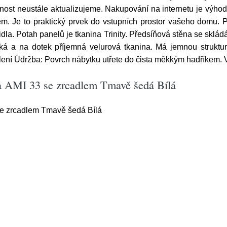
nost neustále aktualizujeme. Nakupování na internetu je výhod
em. Je to praktický prvek do vstupních prostor vašeho domu. 
la. Potah panelů je tkanina Trinity. Předsíňová stěna se skládá 
měkká a na dotek příjemná velurová tkanina. Má jemnou struktu
balení Údržba: Povrch nábytku utřete do čista měkkým hadříkem. 
na AMI 33 se zrcadlem Tmavě šedá Bílá
e zrcadlem Tmavě šedá Bílá