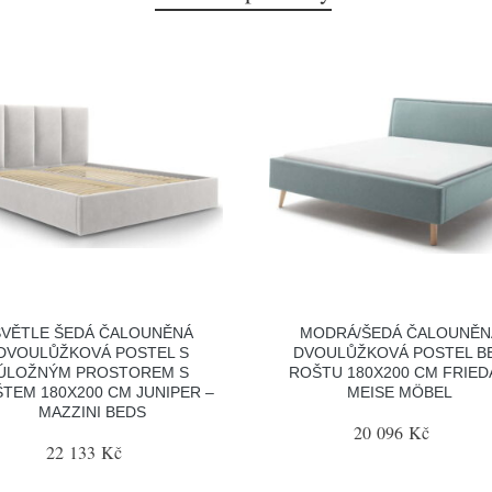
SVĚTLE ŠEDÁ ČALOUNĚNÁ
MODRÁ/ŠEDÁ ČALOUNĚN
DVOULŮŽKOVÁ POSTEL S
DVOULŮŽKOVÁ POSTEL B
ÚLOŽNÝM PROSTOREM S
ROŠTU 180X200 CM FRIED
TEM 180X200 CM JUNIPER –
MEISE MÖBEL
MAZZINI BEDS
20 096 Kč
22 133 Kč