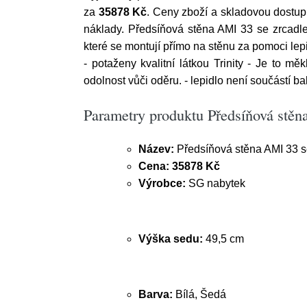
za
35878 Kč
. Ceny zboží a skladovou dostup
náklady. Předsíňová stěna AMI 33 se zrcadl
které se montují přímo na stěnu za pomoci lepid
- potaženy kvalitní látkou Trinity - Je to 
odolnost vůči oděru. - lepidlo není součástí 
Parametry produktu Předsíňová stě
Název:
Předsíňová stěna AMI 33 s
Cena:
35878 Kč
Výrobce:
SG nabytek
Výška sedu:
49,5 cm
Barva:
Bílá, Šedá