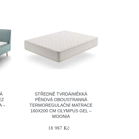
Á
STŘEDNĚ TVRDÁ/MĚKKÁ
EZ
PĚNOVÁ OBOUSTRANNÁ
A –
TERMOREGULAČNÍ MATRACE
160X200 CM OLYMPUS GEL –
MOONIA
18 987 Kč