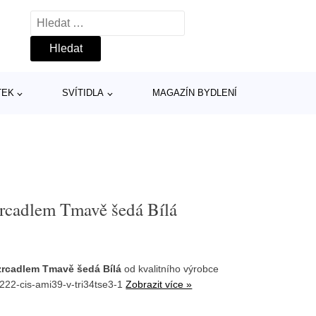
Vyhledávání
TEK
SVÍTIDLA
MAGAZÍN BYDLENÍ
zrcadlem Tmavě šedá Bílá
zrcadlem Tmavě šedá Bílá
od kvalitního výrobce
222-cis-ami39-v-tri34tse3-1
Zobrazit více »